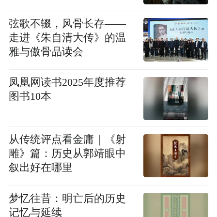
弦歌不辍，风骨长存——
走进《朱自清大传》的温
雅与傲骨品读会
凤凰网读书2025年度推荐
图书10本
从传统评点看金庸｜《射
雕》篇：历史从郭靖眼中
叙出好在哪里
梦忆往昔：明亡后的历史
记忆与延续