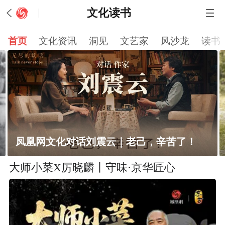
文化读书
首页
文化资讯
洞见
文艺家
风沙龙
读书
凤凰网文化对话刘震云｜老己，辛苦了！
大师小菜X厉晓麟丨守味·京华匠心