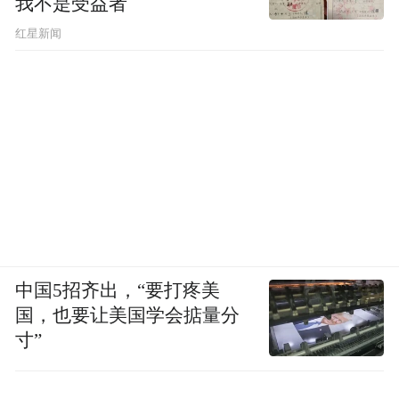
03.
我不是受益者
红星新闻
没了这种不知从何而起的高兴
就没有诗和文学
“兴”和中国文学的关系的确太深。
孔子说：“小子何莫学夫诗？诗可以兴，可以
观，可以群，可以怨。迩之事父，远之事
君，多识于鸟兽草木之名。”学《诗》好处这
中国5招齐出，“要打疼美
么多，孔子把“兴”排在第一。
国，也要让美国学会掂量分
寸”
后来，《诗经》成了中国最基本的经典。汉
代的《毛诗大序》提到读诗不可不明的“六