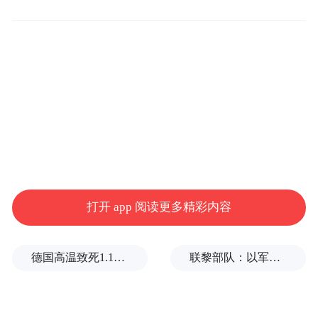
的束缚。
元代戏曲作家康进之写过一部《李逵负
荆》，讲李逵下山，偶遇假宋江，大闹忠义
堂，得知真相后负荆请罪。故事，《水浒
传》里也有。只不过，剧本里的李逵更好玩
儿，戾气没那么重。
开场不久，李逵向宋江请假，一路下山。
打开 app 阅读更多精彩内容
当时的梁山，正值初春，满山桃花，路逐溪
德国高温致死1.19万人，为2016年来最高纪录
联黎部队：以军单日向黎发射113枚炮弹
转。李逵穿过桃林，在溪边小憩。粉红的花
瓣飘落，随春水流去。李逵用黑黑的手掌捧
几瓣桃花，又轻轻放回溪水，让它们追赶前