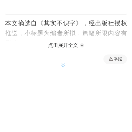
本文摘选自《其实不识字》，经出版社授权
推送，小标题为编者所拟，篇幅所限内容有
删减。
点击展开全文
01.
举报
李逵的大白话里
有很深的诗意
有段时间，爱看元杂剧。杂剧的很多题材，
和后来的小说有重叠。我总觉得，同样的故
事和人物，杂剧里更生动，没有那么多概念