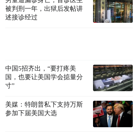
“兴”。许慎说：“兴，起也。”
被判刑一年，出狱后发帖讲
述接诊经过
想象一下：春种秋收时节，人们围成一圈，
把最珍惜的祭品放在盘中，高高举起，奉献
给神明，祈求丰饶，或为丰饶感恩，这便是
“兴”的景象。
中国5招齐出，“要打疼美
像这样的仪式，一定还会载歌载舞。人们把
国，也要让美国学会掂量分
祭礼高高举起，心和眼，也都望向苍穹。
寸”
上面的解释，来自周策纵先生。他有一本
美媒：特朗普私下支持万斯
《古巫医与“六诗”考》，其中一篇，专门谈
参加下届美国大选
“兴”。
根据周先生的考索，“兴”字有两个关联情