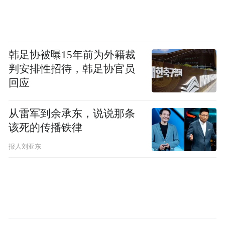
境，一是祭祀，二是乐舞，它是祭祀中的乐
舞。甲骨文里，“兴”字尤其用于祈求生产丰
茂的祭祀活动中。
韩足协被曝15年前为外籍裁
判安排性招待，韩足协官员
周先生的书，是严谨的学术著作。可是，每
回应
次读到讲“兴”的段落，我就想起斯特拉文斯
基那部著名的舞剧《春之祭》。
从雷军到余承东，说说那条
该死的传播铁律
报人刘亚东