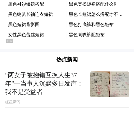
关汉卿的剧本里，台上有两个人物，一旁侍
奉关羽的，是莽汉周仓。看着浩淼江水，周
仓也有一番感慨憋在心里，可又说不出来，
只得脚跺船板，大喝一声：
好水啊，好水！
热点新闻
你说怪不怪，我还会觉得周仓的这声大喊特
“两女子被抱错互换人生37
别迷人。
年”一当事人沉默多日发声：
我不是受益者
后来时常琢磨，李逵和周仓的大白话为何如
红星新闻
此令我着迷？想来想去，终于发现了共同之
处：他们都是寻常意见当中最不会高兴的
人，竟然有那么一瞬间，高兴得无可奈何。