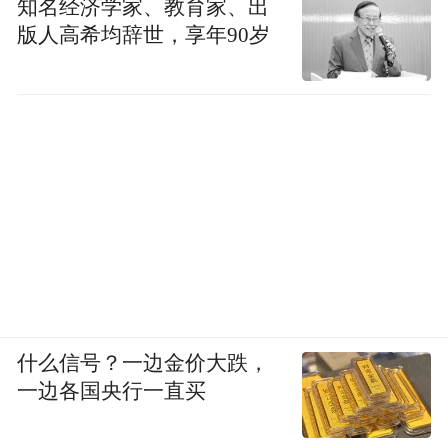
知名经济学家、教育家、出
版人高希均辞世，享年90岁
面对江水，周仓无可奈何地跺脚，我们气定
神闲地按快门。可是呢，那些囤积在电脑里
的图像，似乎不那么值得高兴了。《圣经》
有云，眼前美好之事，都是即将到来的更美
之事的影子。为了高兴，我们忙着抓住影子
的影子。
《世说新语》说：“桓子野每闻清歌，辄唤奈
何。”名士桓子野、粗人周仓、山贼李逵，都
有一种高兴得无可奈何的能力。
什么信号？一边金价大跌，
一边各国央行一直买
很多时候，我觉得自己没了这个能力。高兴
得无可奈何，不仅不能，而且不敢。子曰：