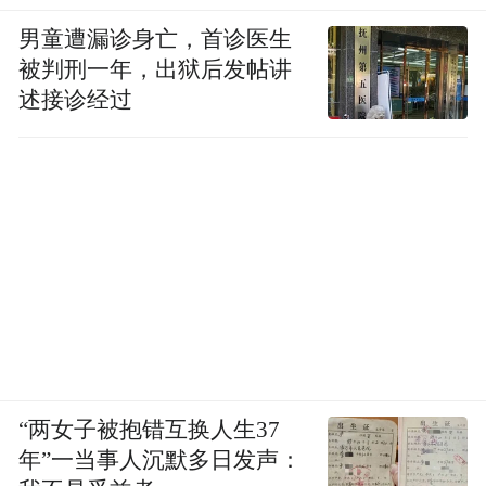
男童遭漏诊身亡，首诊医生
看过《春之祭》的人，都会惊叹它的美，也
被判刑一年，出狱后发帖讲
惊叹它的残忍。斯特拉文斯基说：正是在这
述接诊经过
些人中间，艺术诞生了。
我不想在《春之祭》和“兴”字之间建立任何
学术关联。我只是想说，从“兴”字当中，似
乎也能体味到来自远古的喜乐、迷狂，甚至
残忍。
斯特拉文斯基说他的舞剧讲述艺术诞生的瞬
间。周策纵先生的书，还有一个副标题：“中
国浪漫文学探源”。
“两女子被抱错互换人生37
年”一当事人沉默多日发声：