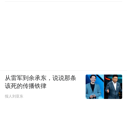
的心理幻象。
我们恰恰来到了不受幻象操弄的时代。
我们把神圣从世界驱逐了出去。一个把神圣
视为意识形态或精神鸦片的现代人，不会在
教堂里下跪，仰望，至多不过自觉幼稚地热
泪盈眶。当然，他不会再施行将少女献祭的
残暴，但也不可能进入全身心的喜乐。
从雷军到余承东，说说那条
该死的传播铁律
我们也正在努力把神秘从世界驱逐出去。一
报人刘亚东
个只相信电子、原子、化学方程的现代人，
不大可能承认什么不知从何所起的高兴。