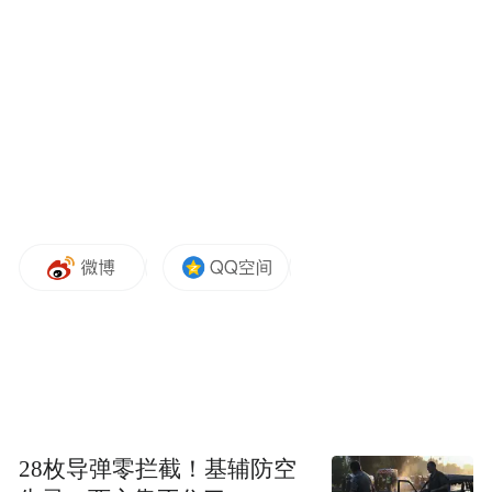
面的同伴。
这时，他高兴得不知如何是好，嚷出一句特
别李逵的诗：
人道俺梁山泊无有景致，俺打那厮的嘴。
《李逵负荆》有很多漂亮的曲子。多年以
后，我只记住这句粗鲁的念白。
28枚导弹零拦截！基辅防空