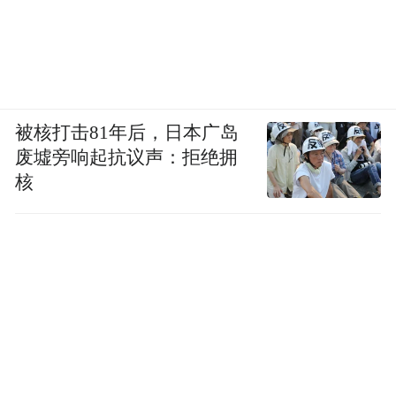
我不打算把这封信写成语义考订的论文，但
还是觉得有必要提一下有关“比兴”的两个定
义，它们来自宋代的朱熹：
比者，以彼物比此物也。
被核打击81年后，日本广岛
废墟旁响起抗议声：拒绝拥
兴者，先言他物以引起所咏之词也。
核
比，容易理解，就是我们常说的比喻。君子
有如太阳，小人有如浮云，笑靥如花，齿白
似贝，都是比喻。比喻，总是可以用常理常
情把握的。在两个事物之间找到相似点，这
个相似点也可以为他人领会，一个比喻就建
立起来。