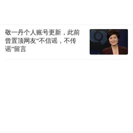
△ 影视剧《三国演义》
敬一丹个人账号更新，此前
刘勰说：“登山则情满于山，观海则意溢于
曾置顶网友“不信谣，不传
海。”情满，意溢，真不知从何所起。没了这
谣”留言
种不知从何所起的高兴，就没有诗，也没有
文学。
巧得很，不知从何所起，也是“兴”的本义之
一。
《大戴礼记·夏小正·五月》：“匽之兴，五月
翕，望乃伏。”大致是说“匽”这种虫，五月出
生，月望之时又不见了。