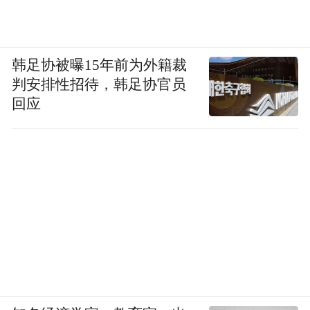
少了。
我要说的，不是现代人对诗的冷淡。我要说
的，是现代人对“高兴”的看法发生了微妙转
韩足协被曝15年前为外籍裁
判安排性招待，韩足协官员
变。
回应
现代汉语里，“高兴”，纯属私事。“兴高采
烈”，通常用来形容春游踏青的小学生。可
是，在古典语境里，“兴高采烈”是无比高贵
难得的精神气度。
当然，我绝不是说人们不该为私事“高兴”，
也不是说小学生配不上“兴高采烈”。我的意
思是，现代人的情感世界，渐渐失去与某种
更伟大事物的关联。