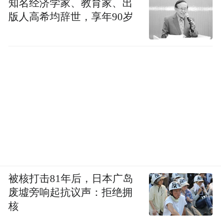
知名经济学家、教育家、出
版人高希均辞世，享年90岁
最会高兴的灵魂，总能与某种神秘的伟大保
持关联。《中庸》的作者说，如果你体察不
到天道流行，就看看“鸢飞戾天，鱼跃于渊”
的景象。见到飞鸟、游鱼，猎人和渔夫也会
高兴，那个高兴，不会太强烈，不会太持
久。
宋代的程子说，真正的高兴，是从飞鸟游鱼
身上看到活泼泼的天地生机。用黑格尔的话
说，一个为美而高兴的人，可以从自然的每
被核打击81年后，日本广岛
一个角落，体会宇宙全体的生气灌注。
废墟旁响起抗议声：拒绝拥
核
当然，前提是他不把“生机”“生气”当成虚伪