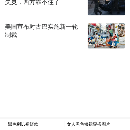
失灵，西方靠不住了
美国宣布对古巴实施新一轮
制裁
△ 影视剧《水浒传》
关汉卿写过一部《关大王单刀赴会》，故事
更是人人熟知。这出戏，最有名的，是关羽
过江时唱的那支《新水令》：
大江东去浪千叠，引着这数十人驾着这小舟
一叶。又不比九重龙凤阙，可正是千丈虎狼
穴。大丈夫心别，我觑这单刀会似赛村社。