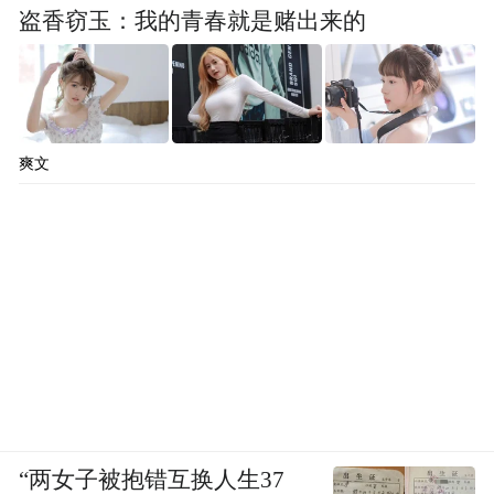
盗香窃玉：我的青春就是赌出来的
但是，为何不说“匽之生”而说“匽之兴”呢？
传云：“其不言生而称兴，何也？不知其生之
时，故曰兴。”
爽文
原来，古人正是用“兴”表达不知其生之时的
神秘的生命事件。
04.
高兴得无可奈何的能力
我们好像没有了
我从诗学的“比兴”再谈到生命的神秘感动，
“两女子被抱错互换人生37