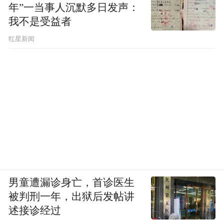
年”一当事人沉默多日发声：
但愿不算跑题。
我不是受益者
孔子说“诗可以兴”，重点不是要人学习作
红星新闻
诗。他的着眼点，是诗与生活的关系。
诗可以帮助人们兴、观、群、怨、事父、事
君、多识鸟兽草木之名。这就是说，“兴”，
和事父、事君一样，不但是人所应有的能
力，也是人所应有的责任。诗，把这种能力
激发出来。
兴，是什么能力？我想，就是心的感动、振
男童遭漏诊身亡，首诊医生
起的能力。
被判刑一年，出狱后发帖讲
述接诊经过