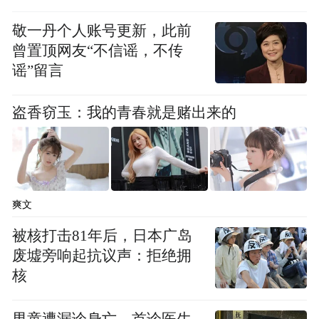
我觉得，这里有诗意，比写得漂漂亮亮的诗
敬一丹个人账号更新，此前
曾置顶网友“不信谣，不传
还要深的诗意。
谣”留言
今天，我想聊聊高兴的“兴”。
盗香窃玉：我的青春就是赌出来的
02.
在“兴”的景象里
爽文
人们的心和眼望向苍穹
被核打击81年后，日本广岛
废墟旁响起抗议声：拒绝拥
从甲骨到金文，“兴”的结体变化不大。四个
核
角，有四只手。四手之间，是个托盘。很多
人围住一个器皿，把它高高举起，这就是
男童遭漏诊身亡，首诊医生