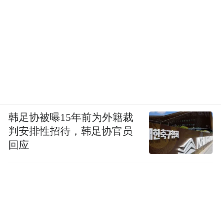
义”：“故诗有六义焉：一曰风，二曰赋，三
曰比，四曰兴，五曰雅，六曰颂。”
《大序》的顺序是：风、赋、比、兴、雅、
颂。唐代的孔颖达，把这六个字重新分类。
他认为，“风雅颂”是诗之体。《诗经》分国
风、大雅、小雅、颂。而“赋比兴”，是诗之
用，是具体诗句所用的表达方式。
韩足协被曝15年前为外籍裁
判安排性招待，韩足协官员
再后来，人们甚至直接用“比兴”二字代表
回应
诗，不是代表《诗经》，是代表有感而发提
笔写下的诗。说一个人“酷喜比兴”，是说他
爱诗爱得不得了。