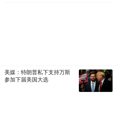
联系它的本义，可能更是指在某种神圣、美
好之前感动、振起的能力。心的感动、振
起，总是神秘的，近乎馈赠。人不能预订心
的状态，不能按着需要随时召唤它。犹如五
月之匽，心的感动，不知其生之时，不知其
伏之时。
人不能像操纵手足一样操纵心。可是，当心
振起，却可以越过理性操纵手足：不知手之
美媒：特朗普私下支持万斯
舞之足之蹈之。所以，这份心之振起的能
参加下届美国大选
力，人只能努力守护，培植，勿使熄灭。
“小子何莫学夫诗”，孔子相信，诗可以给人
一份助力。