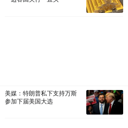
“兴”。
不妨回忆一下“兴”字保存的远古场景。
那样一场献给神明的乐舞，不是伴随着无可
言说的喜乐和迷狂么？“情动于中而行于言，
言之不足，故嗟叹之，嗟叹之不足，故永歌
之，永歌之不足，不知手之舞之足之蹈之。”
手舞足蹈的乐舞，是整个生命的震动。
美媒：特朗普私下支持万斯
在乐舞中，人们不但把美好的祭礼高高托举
参加下届美国大选
献给神明，自己的心也随之震撼，振起。那
一瞬间，他们暂时摆脱颓靡、萎顿。这就是
“兴”的力量。