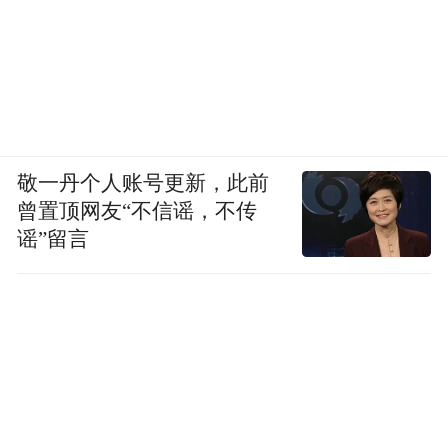
他坚信，任何看似神秘的情感，都服从某种
规律，心理的、生理的、物理的、化学的、
基因的。现代人的理想生活，大概是制造出
召之即来挥之即去的高兴。
我们愿意慷慨关注的，只剩世界之内、生活
敬一丹个人账号更新，此前
之内的东西。世界之内，堆满物质。生活之
曾置顶网友“不信谣，不传
内，唯有生计。怎么才能高兴呢？房子、车
谣”留言
子、从天而降的彩票、漂亮的女孩、突然的
升迁。没有好事发生的一天，不值得高兴。
莽汉周仓跟着他的主人赴一场凶险的宴会，
看到浩淼江水，认认真真地高兴了一下。抡
惯板斧的李逵也会手捧桃花认认真真高兴一