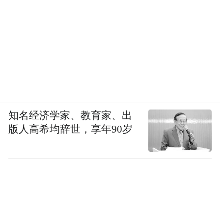
或许正因如此，孔子才说“诗可以兴”。学诗
诵诗，可以使人摆脱颓靡、萎顿，可以使人
的生命获得触发，感动，因而振起，提升。
而所有这一切，又常在神秘之中。
高举祭礼舞动肢体的祖先，不会计较是哪个
知名经济学家、教育家、出
动作哪种气味触发了自己的“心理机制”，他
版人高希均辞世，享年90岁
们不知道“心理机制”是什么玩意儿。他们只
是仰望苍穹，忽而高兴起来。
第一个注意到夕阳的祖先，轻轻叹了口气，
他也不会追求夕阳与叹气的理性关联。那声