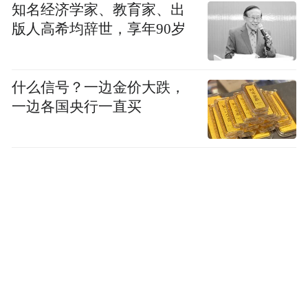
知名经济学家、教育家、出
版人高希均辞世，享年90岁
什么信号？一边金价大跌，
△ 舞剧《春之祭》
一边各国央行一直买
在一个无何有之乡的原始部落，冬天过去，
春天来临，人们长途跋涉走进森林，庆祝太
阳的胜利。他们用青枝绿叶编成花环，戴在
头上，围着篝火欢呼舞蹈。夜深时，一条红
裙在少女们之间传递。最后，一个女孩被选
为牺牲，穿起红裙。她要围绕篝火，不停舞
蹈，直至死去。她的生命和舞蹈，是献给大
地和春天的礼物。