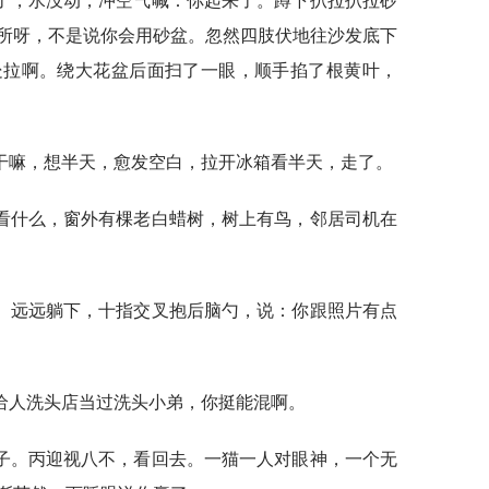
了，水没动，冲空气喊：你起来了。蹲下扒拉扒拉砂
所呀，不是说你会用砂盆。忽然四肢伏地往沙发底下
处拉啊。绕大花盆后面扫了一眼，顺手掐了根黄叶，
干嘛，想半天，愈发空白，拉开冰箱看半天，走了。
看什么，窗外有棵老白蜡树，树上有鸟，邻居司机在
。远远躺下，十指交叉抱后脑勺，说：你跟照片有点
给人洗头店当过洗头小弟，你挺能混啊。
子。丙迎视八不，看回去。一猫一人对眼神，一个无