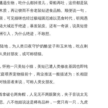
邋遢生物，吃什么都掉渣儿，晕船再吐，这些都是鼠
木质，再让锲而不舍老鼠钻进食品舱。顺便说一句，
限，可见猫咪也经过极端困厄难以觅食时代，听闻愚
陆大城近乎绝迹，暴发鼠疫。还有一奇谈，说美短曾
洲引入，为什么绝迹，不敢想。
到陆地，为人类日夜守护奶酪篮子和玉米地，吃点剩
人类好朋友，或可称猎猫。
，怀抱一只美短小猫，美短已遭人类修改基因也即纯
家庭喂养宠物猫前十，商业推送一般描述为：长相甜
对独居者来说，可称人类女朋友。
着拿破仑两角帽，人见无不两眼聚光，夹子音说太无
思。八不他姐说这是稀有品种，一窝只有一只，九虎