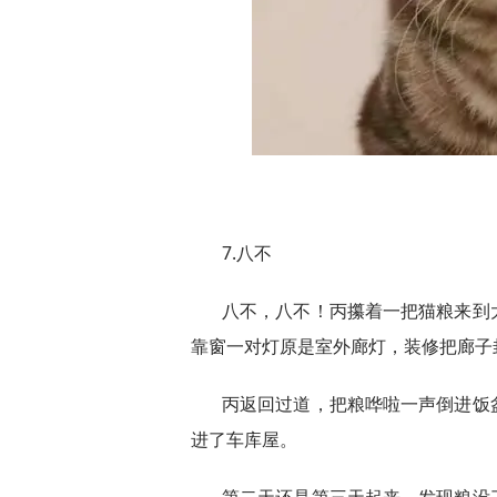
7.八不
八不，八不！丙攥着一把猫粮来到
靠窗一对灯原是室外廊灯，装修把廊子
丙返回过道，把粮哗啦一声倒进饭
进了车库屋。