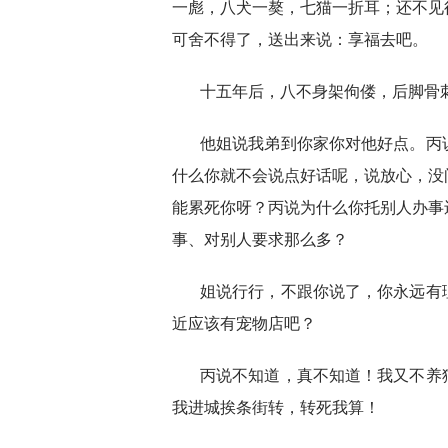
一彪，八犬一獒，七猫一折耳；还不见
可舍不得了，送出来说：享福去吧。
十五年后，八不身架佝偻，后脚骨
他姐说我弟到你家你对他好点。丙
什么你就不会说点好话呢，说放心，没
能累死你呀？丙说为什么你托别人办事
事、对别人要求那么多？
姐说行行，不跟你说了，你永远有
近应该有宠物店吧？
丙说不知道，真不知道！我又不养
我进城挨条街转，转死我算！