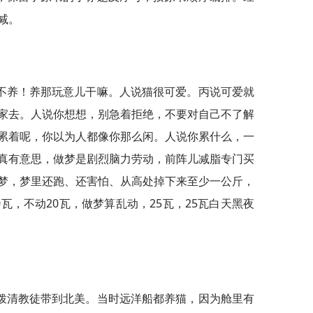
减。
不养！养那玩意儿干嘛。人说猫很可爱。丙说可爱就
家去。人说你想想，别急着拒绝，不要对自己不了解
累着呢，你以为人都像你那么闲。人说你累什么，一
真有意思，做梦是剧烈脑力劳动，前阵儿减脂专门买
梦，梦里还跑、还害怕、从高处掉下来至少一公斤，
瓦，不动20瓦，做梦算乱动，25瓦，25瓦白天黑夜
拨清教徒带到北美。当时远洋船都养猫，因为舱里有