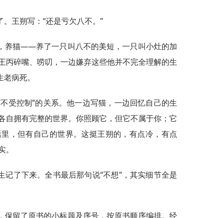
。王朔写：“还是亏欠八不。”
，养猫——养了一只叫八不的美短，一只叫小灶的加
王丙碎嘴、唠叨，一边嫌弃这些他并不完全理解的生
生老病死。
“不受控制”的关系。他一边写猫，一边回忆自己的生
各自拥有完整的世界。你照顾它，但它不属于你；它
活里，但有自己的世界。这挺王朔的，有点冷，有点
实。
生记了下来。全书最后那句说“不想”，其实细节全是
，保留了原书的小标题及序号，按原书顺序编排。经