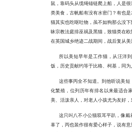
鼠，靠码头从缆绳锚链爬上船，人是很
类美食，古帆船有没有水密门？有也是
猫其实也吃呕吐物，虽不如狗那么没下
昧宗教法庭排巫祸及黑猫，致猫类在欧
在英国城乡绝迹二战期间，战后复从美
所以美短早年是工作猫，从汪洋
饭，历史贡献约等于比格、柯基，同为
这些事丙全不知道。到他听说美短
化繁殖，位列历年有排名以来最适合
美、活泼亲人，对老人小孩尤为友好，
这只叫八不小公猫双耳平趴，像戴
辜了，丙也装作很有爱心样子，说有意