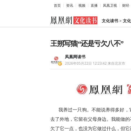
首页
资讯
视频
直播
凤凰卫视
财经
文化读书
>
文化
王朔写猫|“还是亏欠八不”
凤凰网读书
2026年05月22日 12:23:42
来自北京市
我养过一只狗。不能说养得多好，
去了外地，它留在父母身边。我能做的
欠了它一点，也没为它做过什么，但它