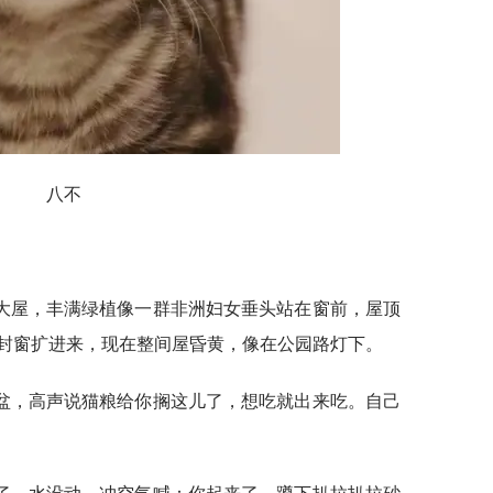
八不
大屋，丰满绿植像一群非洲妇女垂头站在窗前，屋顶
封窗扩进来，现在整间屋昏黄，像在公园路灯下。
盆，高声说猫粮给你搁这儿了，想吃就出来吃。自己