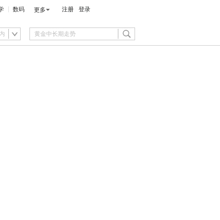
学
数码
注册
登录
更多
内