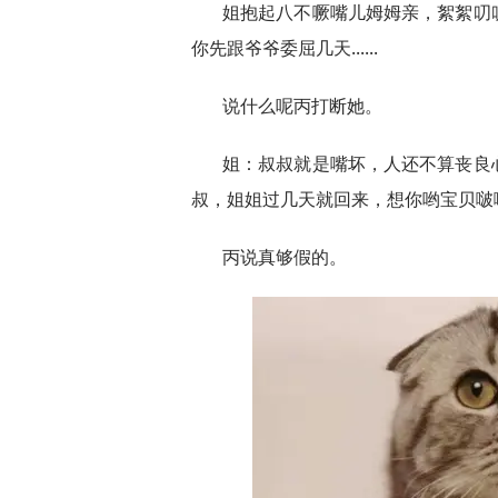
姐抱起八不噘嘴儿姆姆亲，絮絮叨
你先跟爷爷委屈几天......
说什么呢丙打断她。
姐：叔叔就是嘴坏，人还不算丧良
叔，姐姐过几天就回来，想你哟宝贝啵啵啵..
丙说真够假的。