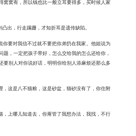
得窝窝有，所以钱也比一般立耳要得多，买时候人家
刺凸出，行走蹒跚，才知折耳是遗传缺陷。
说你要对我信不过就不要把你弟扔在我家。他姐说为
问题，一定把孩子带好，怎么交给我的怎么还给你，
还要别人对你说好话，明明你给别人添麻烦还那么多
理，这是八不猫粮，这是砂盆，猫砂没有了，你住附
猫，上哪儿知道去，你甭管了我想办法，我找，不行