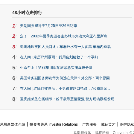
48小时点击排行
1
美副国务卿将于7月25日至26日访华
2
定了！2032年夏季奥运会主办城市为澳大利亚布里斯班
3
郑州地铁被困人员口述：车厢外水有一人多高 车厢内缺氧
4
在人间 | 亲历郑州暴雨：我用皮划艇救了一个孕妇
5
生命至上！第83集团军某旅紧急实施爆破分洪
6
美国常务副国务卿访华为何选在天津？外交部：两个原因
7
在人间 | 红绿灯被淹后，小男孩在路口指路，7位摄影师...
8
重庆姐弟坠亡案细节：凶手欲靠悲情蒙混 警方现场勘察发现...
凤凰新媒体介绍
投资者关系 Investor Relations
广告服务
诚征英才
保护隐
凤凰新媒体
版权所有
Copyright © 