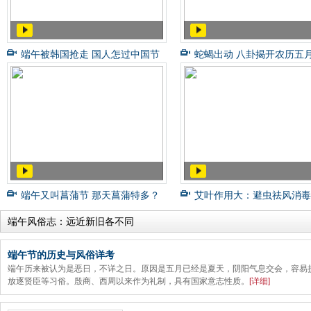
端午被韩国抢走 国人怎过中国节
蛇蝎出动 八卦揭开农历五
端午又叫菖蒲节 那天菖蒲特多？
艾叶作用大：避虫祛风消毒
端午风俗志：远近新旧各不同
端午节的历史与风俗详考
端午历来被认为是恶日，不详之日。原因是五月已经是夏天，阴阳气息交会，容易
放逐贤臣等习俗。殷商、西周以来作为礼制，具有国家意志性质。
[
详细
]