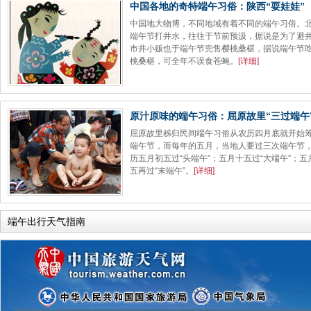
中国各地的奇特端午习俗：陕西“耍娃娃”
中国地大物博，不同地域有着不同的端午习俗。
端午节打井水，往往于节前预汲，据说是为了避
市井小贩也于端午节兜售樱桃桑椹，据说端午节
桃桑椹，可全年不误食苍蝇。
[
详细
]
原汁原味的端午习俗：屈原故里“三过端午
屈原故里秭归民间端午习俗从农历四月底就开始
端午节，而每年的五月，当地人要过三次端午节
历五月初五过“头端午”；五月十五过“大端午”；五
五再过“末端午”。
[
详细
]
端午出行天气指南