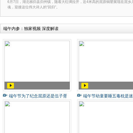
6月7日，湖北秭归县归州镇，随着大红绸拉开，近4米高的屈原铜塑展现在屈
魂，迎接这位伟大诗人的“回归”。
端午内参：独家视频 深度解读
端午节为了纪念屈原还是伍子胥
端午节幼童要睡五毒枕是迷