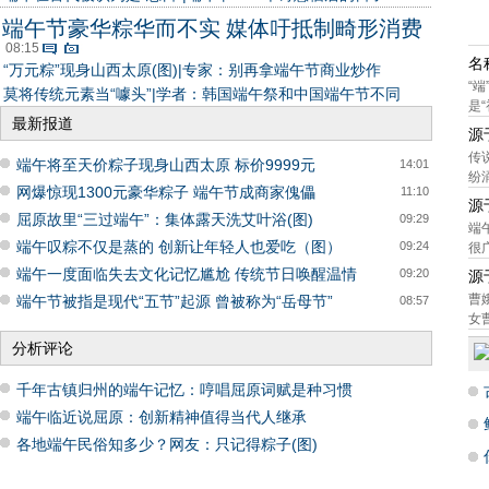
端午节豪华粽华而不实 媒体吁抵制畸形消费
08:15
名
“万元粽”现身山西太原(图)
|
专家：别再拿端午节商业炒作
“
莫将传统元素当“噱头”
|
学者：韩国端午祭和中国端午节不同
是“
最新报道
源
传
端午将至天价粽子现身山西太原 标价9999元
14:01
纷
网爆惊现1300元豪华粽子 端午节成商家傀儡
11:10
源
屈原故里“三过端午”：集体露天洗艾叶浴(图)
09:29
端
端午叹粽不仅是蒸的 创新让年轻人也爱吃（图）
09:24
很
端午一度面临失去文化记忆尴尬 传统节日唤醒温情
09:20
源
曹
端午节被指是现代“五节”起源 曾被称为“岳母节”
08:57
女
分析评论
千年古镇归州的端午记忆：哼唱屈原词赋是种习惯
端午临近说屈原：创新精神值得当代人继承
各地端午民俗知多少？网友：只记得粽子(图)