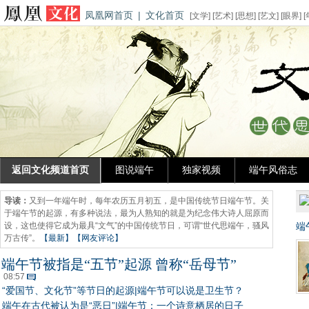
凤凰网首页
|
文化首页
[
文学
] [
艺术
] [
思想
] [
艺文
] [
眼界
] [
返回文化频道首页
图说端午
独家视频
端午风俗志
导读：
又到一年端午时，每年农历五月初五，是中国传统节日端午节。关
于端午节的起源，有多种说法，最为人熟知的就是为纪念伟大诗人屈原而
设，这也使得它成为最具“文气”的中国传统节日，可谓“世代思端午，骚风
端
万古传”。
【最新】
【网友评论】
端午节被指是“五节”起源 曾称“岳母节”
08:57
“爱国节、文化节”等节日的起源
|
端午节可以说是卫生节？
端午在古代被认为是“恶日”
|
端午节：一个诗意栖居的日子