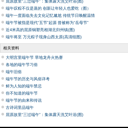
屈原故里“三过端午”：集体露天洗艾叶浴(图)
端午叹粽不仅是蒸的 创新让年轻人也爱吃（图）
端午一度面临失去文化记忆尴尬 传统节日唤醒温情
端午节被指是现代“五节”起源 曾被称为“岳母节”
近4米高的屈原铜塑亮相湖北归州镇(图)
端午将至 万元粽子现身山西太原(高清组图)
相关资料
大明宫里端午节 旱地龙舟火热赛
各地的端午节习俗
端午旧俗
端午节的历史与风俗详考
鲜为人知的端午禁忌
你不知道的端午节
端午节的由来和传说
古诗词里品端午
屈原故里“三过端午”：集体露天洗艾叶浴(图)