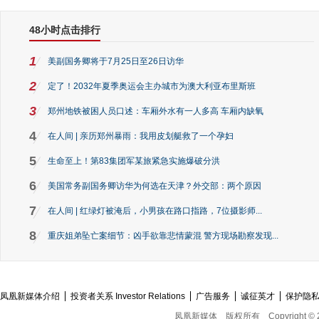
48小时点击排行
1
美副国务卿将于7月25日至26日访华
2
定了！2032年夏季奥运会主办城市为澳大利亚布里斯班
3
郑州地铁被困人员口述：车厢外水有一人多高 车厢内缺氧
4
在人间 | 亲历郑州暴雨：我用皮划艇救了一个孕妇
5
生命至上！第83集团军某旅紧急实施爆破分洪
6
美国常务副国务卿访华为何选在天津？外交部：两个原因
7
在人间 | 红绿灯被淹后，小男孩在路口指路，7位摄影师...
8
重庆姐弟坠亡案细节：凶手欲靠悲情蒙混 警方现场勘察发现...
凤凰新媒体介绍
投资者关系 Investor Relations
广告服务
诚征英才
保护隐
凤凰新媒体
版权所有
Copyright © 