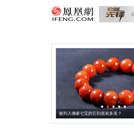
把它加到了牛轧糖里
被列入佛家七宝的它到底有多美？