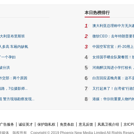
本日热榜排行
1
澳大利亚总理称中方无兴
2
澳大利亚布里斯班
微软CEO：去年特朗普要我们收
3
人多高 车厢内缺氧
中国空军官宣：歼-20用
4
了一个孕妇
女排国手晒全队聚餐照！
5
破分洪
河南醉汉闯进小学打校长，
6
外交部：两个原因
白宫回应孟晚舟案：这不
7
路，7位摄影师...
又打起来了！台湾省“行政院
8
警方现场勘察发现...
港媒：华尔街重要人物约翰·
广告服务
诚征英才
保护隐私权
免责条款
意见反馈
凤凰卫视介绍
京ICP
新媒体
版权所有
Copyright © 2019 Phoenix New Media Limited All Rights Reser