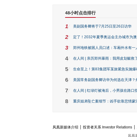
48小时点击排行
1
美副国务卿将于7月25日至26日访华
2
定了！2032年夏季奥运会主办城市为
3
郑州地铁被困人员口述：车厢外水有一
4
在人间 | 亲历郑州暴雨：我用皮划艇救
5
生命至上！第83集团军某旅紧急实施爆
6
美国常务副国务卿访华为何选在天津？
7
在人间 | 红绿灯被淹后，小男孩在路口指
8
重庆姐弟坠亡案细节：凶手欲靠悲情蒙混 
凤凰新媒体介绍
投资者关系 Investor Relations
凤凰