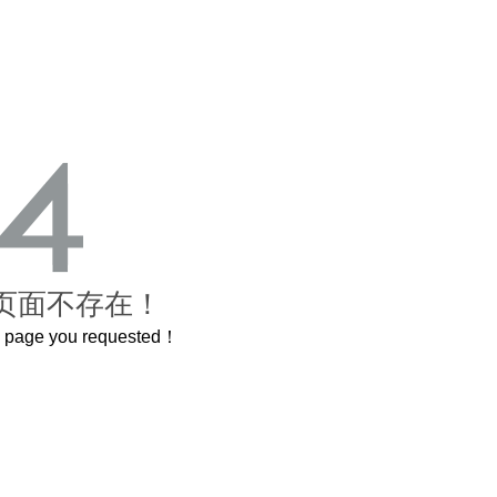
页面不存在！
he page you requested！
曲奇届的“爱马仕”把你的爱封在罐子里送给TA