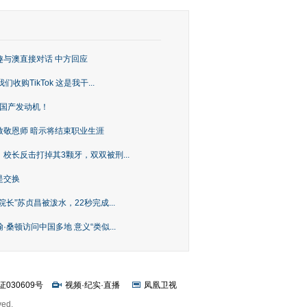
趣与澳直接对话 中方回应
购TikTok 这是我干...
上国产发动机！
致敬恩师 暗示将结束职业生涯
校长反击打掉其3颗牙，双双被刑...
是交换
长”苏贞昌被泼水，22秒完成...
桑顿访问中国多地 意义“类似...
证030609号
视频
·
纪实
·
直播
凤凰卫视
ved.