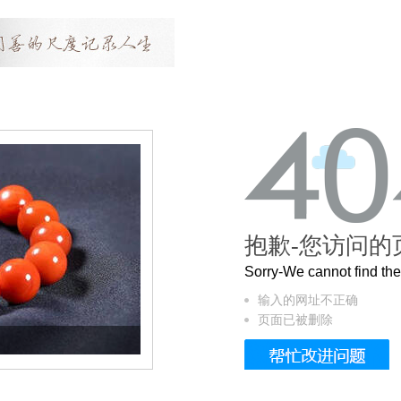
抱歉-您访问的
Sorry-We cannot find t
输入的网址不正确
页面已被删除
这个3.2米的长卷，还原了600岁的紫禁城