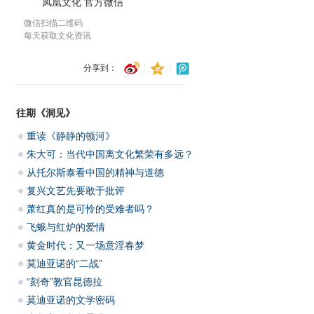
凤凰文化 官方微信
微信扫描二维码
每天获取文化资讯
分享到：
往期《洞见》
重读《静静的顿河》
朱大可：当代中国离文化繁荣有多远？
从托尔斯泰看中国的精神与道德
复兴文艺先要敢于批评
萧红真的是可怜的受难者吗？
飞蛾与红炉的爱情
黄金时代：又一场意淫春梦
莫迪亚诺的“二战”
“刻奇”教官昆德拉
莫迪亚诺的文学密码