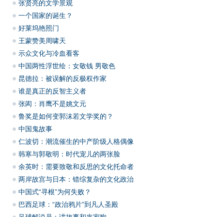
张贤亮的文学景观
一个国家的诞生？
好莱坞艳照门
王蒙赞美周啸天
示众文化与冷血看客
中国两性浮世绘：女敬钱 男敬色
昆德拉：被误解的反极权作家
谁是真正的反智主义者
张闳：肖鹰不是姚文元
鲁奖是如何变郭沫若文学奖的？
中国鬼故事
仁波切：潮流催生的中产阶级人格偶像
韩寒与郭敬明：时代宠儿的两张脸
余英时：需要致敬和反思的文化托命者
两岸故宫与日本：错综复杂的文化政治
中国式“寻根”为何失败？
巴西足球：“政治鸦片”到凡人圣殿