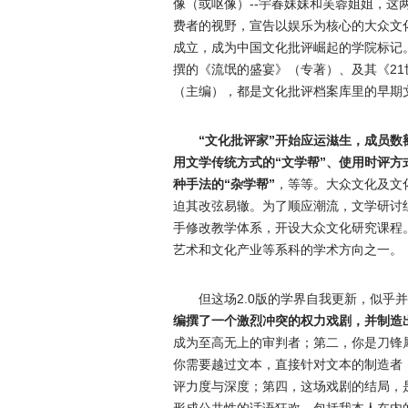
像（或呕像）--宇春妹妹和芙蓉姐姐，
费者的视野，宣告以娱乐为核心的大众文
成立，成为中国文化批评崛起的学院标记
撰的《流氓的盛宴》（专著）、及其《2
（主编），都是文化批评档案库里的早期
“文化批评家”开始应运滋生，成员
用文学传统方式的“文学帮”、使用时评方
种手法的“杂学帮”
，等等。大众文化及文
迫其改弦易辙。为了顺应潮流，文学研讨
手修改教学体系，开设大众文化研究课程
艺术和文化产业等系科的学术方向之一。
但这场2.0版的学界自我更新，似乎
编撰了一个激烈冲突的权力戏剧，并制造
成为至高无上的审判者；第二，你是刀锋
你需要越过文本，直接针对文本的制造者
评力度与深度；第四，这场戏剧的结局，