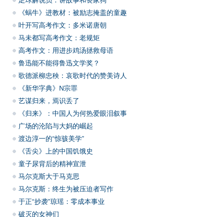
足球解说员：讲故事和丧家狗
《蜗牛》进教材：被励志掩盖的童趣
叶开写高考作文：多米诺唐朝
马未都写高考作文：老规矩
高考作文：用进步鸡汤拯救母语
鲁迅能不能得鲁迅文学奖？
歌德派柳忠秧：哀歌时代的赞美诗人
《新华字典》N宗罪
艺谋归来，焉识丢了
《归来》：中国人为何热爱眼泪叙事
广场的沦陷与大妈的崛起
渡边淳一的“惊骇美学”
《舌尖》上的中国饥饿史
童子尿背后的精神宣泄
马尔克斯大于马克思
马尔克斯：终生为被压迫者写作
于正“抄袭”琼瑶：零成本事业
破灭的女神们