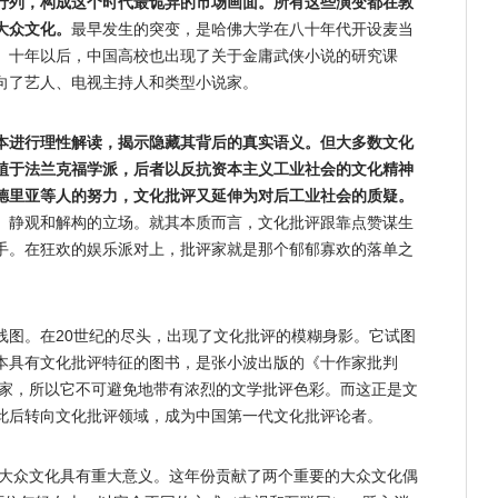
行列，构成这个时代最诡异的市场画面。所有这些演变都在敦
大众文化。
最早发生的突变，是哈佛大学在八十年代开设麦当
。十年以后，中国高校也出现了关于金庸武侠小说的研究课
向了艺人、电视主持人和类型小说家。
本进行理性解读，揭示隐藏其背后的真实语义。但大多数文化
植于法兰克福学派，后者以反抗资本主义工业社会的文化精神
德里亚等人的努力，文化批评又延伸为对后工业社会的质疑。
、静观和解构的立场。就其本质而言，文化批评跟靠点赞谋生
手。在狂欢的娱乐派对上，批评家就是那个郁郁寡欢的落单之
线图。在20世纪的尽头，出现了文化批评的模糊身影。它试图
本具有文化批评特征的图书，是张小波出版的《十作家批判
评家，所以它不可避免地带有浓烈的文学批评色彩。而这正是文
此后转向文化批评领域，成为中国第一代文化批评论者。
国大众文化具有重大意义。这年份贡献了两个重要的大众文化偶