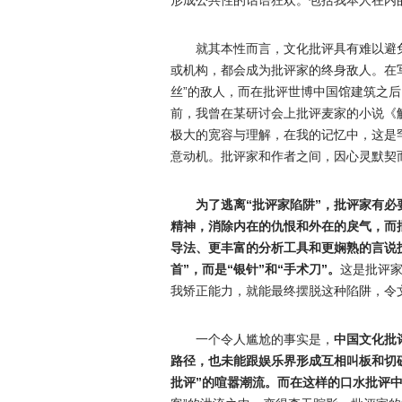
形成公共性的话语狂欢。包括我本人在内
就其本性而言，文化批评具有难以避
或机构，都会成为批评家的终身敌人。在
丝”的敌人，而在批评世博中国馆建筑之
前，我曾在某研讨会上批评麦家的小说《
极大的宽容与理解，在我的记忆中，这是
意动机。批评家和作者之间，因心灵默契
为了逃离“批评家陷阱”，批评家有
精神，消除内在的仇恨和外在的戾气，而
导法、更丰富的分析工具和更娴熟的言说技
首”，而是“银针”和“手术刀”。
这是批评
我矫正能力，就能最终摆脱这种陷阱，令
一个令人尴尬的事实是，
中国文化批
路径，也未能跟娱乐界形成互相叫板和切磋
批评”的喧嚣潮流。而在这样的口水批评