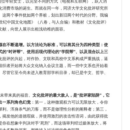
这两位年轻女士，以完全不同的方式（电视和互联网），跃入消
化消费市场的诞生。而就在同一年，同济大学文化批评研究所
。这两个事件犹如两个界桩，划出新旧两个时代的分野。我编
1世纪中国文化地图》（八卷，与人合编）和教材《文化批评》
文献，向世人展示出粗浅幼稚的面容。
数额在不断递增。以方法论为标准，可以将其分为四种类型：使
式的“时评帮”、使用后现代理论的“学院帮”、以及混合以上三
化批评的兴起，对作协、文联和高校中文系构成严重挑战，逼
组织者开始将大众文化纳入会议主题，而一些中文系也开始着
。尽管它至今尚未进入教育部学科目录，却已是中文、哲学、
并未带来真的福音。
文化批评的最大敌人，是“批评家陷阱”，它
出一系列角色幻觉
：第一，这种微观权力可以无限放大，令你
犀利、浑身杀气的刀客，而不是做理性分析的阐释者；第三，
，揭发他的道德瑕疵，并使用激烈的攻击性语词，由此获得批
是你在想象中判决对手“死刑”，而这场审判经过媒体放大，将