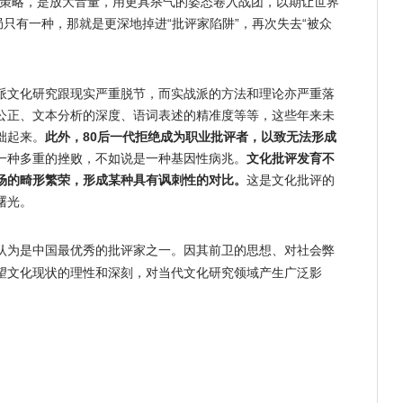
的策略，是放大音量，用更具杀气的姿态卷入战团，以期让世界
局只有一种，那就是更深地掉进“批评家陷阱”，再次失去“被众
派文化研究跟现实严重脱节，而实战派的方法和理论亦严重落
公正、文本分析的深度、语词表述的精准度等等，这些年来未
拙起来。
此外，80后一代拒绝成为职业批评者，以致无法形成
一种多重的挫败，不如说是一种基因性病兆。
文化批评发育不
场的畸形繁荣，形成某种具有讽刺性的对比。
这是文化批评的
曙光。
认为是中国最优秀的批评家之一。因其前卫的思想、对社会弊
望文化现状的理性和深刻，对当代文化研究领域产生广泛影