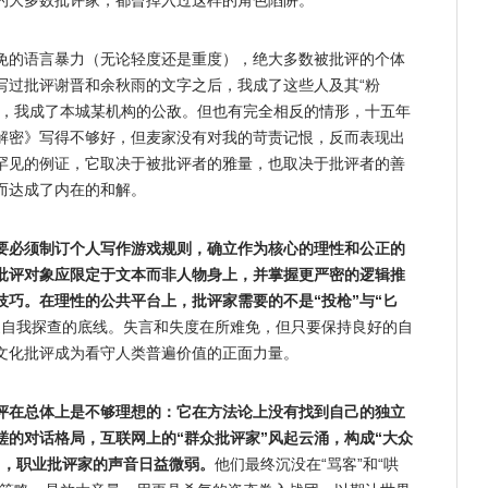
的大多数批评家，都曾掉入过这样的角色陷阱。
免的语言暴力（无论轻度还是重度），绝大多数被批评的个体
写过批评谢晋和余秋雨的文字之后，我成了这些人及其“粉
后，我成了本城某机构的公敌。但也有完全相反的情形，十五年
解密》写得不够好，但麦家没有对我的苛责记恨，反而表现出
罕见的例证，它取决于被批评者的雅量，也取决于批评者的善
而达成了内在的和解。
必要必须制订个人写作游戏规则，确立作为核心的理性和公正的
批评对象应限定于文本而非人物身上，并掌握更严密的逻辑推
巧。在理性的公共平台上，批评家需要的不是“投枪”与“匕
家自我探查的底线。失言和失度在所难免，但只要保持良好的自
文化批评成为看守人类普遍价值的正面力量。
评在总体上是不够理想的：它在方法论上没有找到自己的独立
的对话格局，互联网上的“群众批评家”风起云涌，构成“大众
中，职业批评家的声音日益微弱。
他们最终沉没在“骂客”和“哄