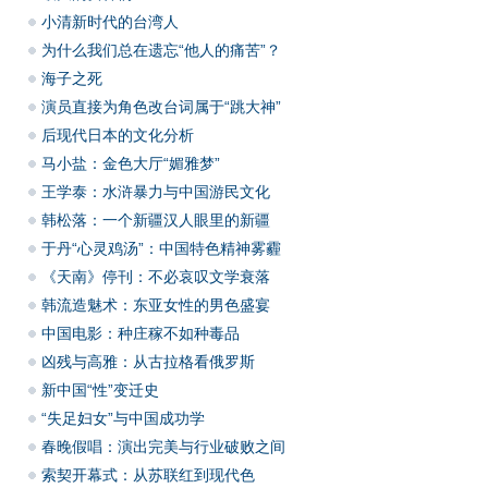
小清新时代的台湾人
为什么我们总在遗忘“他人的痛苦”？
海子之死
演员直接为角色改台词属于“跳大神”
后现代日本的文化分析
马小盐：金色大厅“媚雅梦”
王学泰：水浒暴力与中国游民文化
韩松落：一个新疆汉人眼里的新疆
于丹“心灵鸡汤”：中国特色精神雾霾
《天南》停刊：不必哀叹文学衰落
韩流造魅术：东亚女性的男色盛宴
中国电影：种庄稼不如种毒品
凶残与高雅：从古拉格看俄罗斯
新中国“性”变迁史
“失足妇女”与中国成功学
春晚假唱：演出完美与行业破败之间
索契开幕式：从苏联红到现代色