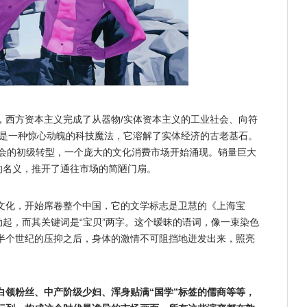
，西方资本主义完成了从器物/实体资本主义的工业社会、向符
这是一种惊心动魄的科技魔法，它溶解了实体经济的古老基石。
社会的初级转型，一个庞大的文化消费市场开始涌现。销量巨大
的名义，推开了通往市场的简陋门扇。
文化，开始席卷整个中国，它的文学标志是卫慧的《上海宝
勃起，而其关键词是“宝贝”两字。这个暧昧的语词，像一束染色
半个世纪的压抑之后，身体的激情不可阻挡地迸发出来，照亮
白领粉丝、中产阶级少妇、浑身贴满“国学”标签的儒商等等，