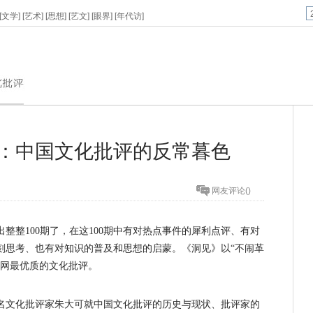
[
文学
] [
艺术
] [
思想
] [
艺文
] [
眼界
] [
年代访
]
：中国文化批评的反常暮色
网友评论
(
)
整整100期了，在这100期中有对热点事件的犀利点评、有对
刻思考、也有对知识的普及和思想的启蒙。《洞见》以“不闹革
联网最优质的文化批评。
名文化批评家朱大可就中国文化批评的历史与现状、批评家的