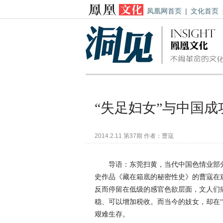
凤凰网首页
|
文化首页
“失足妇女”与中国成
2014.2.11 第37期 作者：曹寇
导语：东莞扫黄，当代中国色情业部
史作品《藏在箱底的秘密性史》的曹寇在
反而停留在低级的感官色欲层面，文人们
稳、可以增加税收。而当今的妓女，却在“
艰难生存。