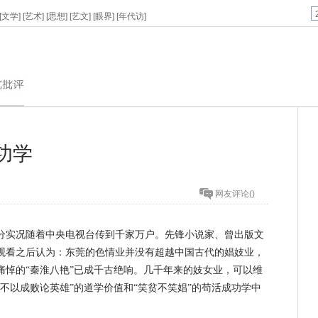
[
文学
] [
艺术
] [
思想
] [
艺文
] [
眼界
] [
年代访
]
功学
网友评论
(
)
分实况随着中央电视台传到千家万户。先锋小说家、曾出版文
观看之后认为：东莞的色情业并没有超越中国古代的娼妓业，
痛悼的“秦淮八艳”已成千古绝响。几千年来的妓女业，可以维
不以成败论英雄”的道学价值和“笑贫不笑娼”的苟活成功学中