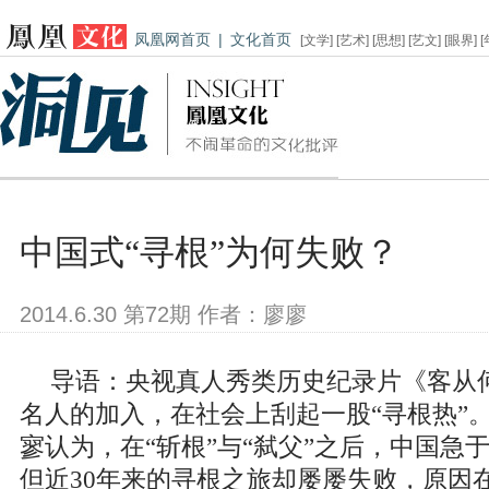
凤凰网首页
|
文化首页
[
文学
] [
艺术
] [
思想
] [
艺文
] [
眼界
] [
中国式“寻根”为何失败？
2014.6.30 第72期 作者：廖廖
导语：央视真人秀类历史纪录片《客从
名人的加入，在社会上刮起一股“寻根热”
寥认为，在“斩根”与“弑父”之后，中国急
但近30年来的寻根之旅却屡屡失败，原因