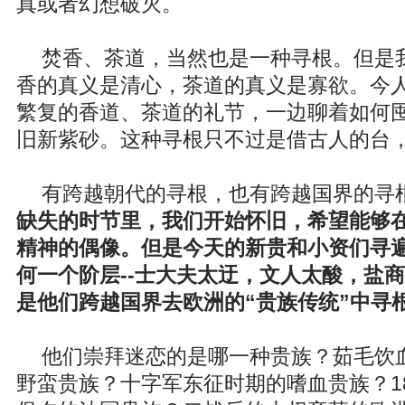
真或者幻想破灭。
焚香、茶道，当然也是一种寻根。但是
香的真义是清心，茶道的真义是寡欲。今
繁复的香道、茶道的礼节，一边聊着如何
旧新紫砂。这种寻根只不过是借古人的台
有跨越朝代的寻根，也有跨越国界的寻
缺失的时节里，我们开始怀旧，希望能够
精神的偶像。但是今天的新贵和小资们寻
何一个阶层--士大夫太迂，文人太酸，盐
是他们跨越国界去欧洲的“贵族传统”中寻
他们崇拜迷恋的是哪一种贵族？茹毛饮
野蛮贵族？十字军东征时期的嗜血贵族？1