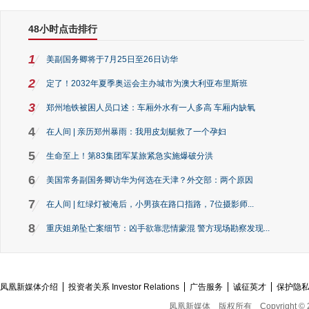
48小时点击排行
1
美副国务卿将于7月25日至26日访华
2
定了！2032年夏季奥运会主办城市为澳大利亚布里斯班
3
郑州地铁被困人员口述：车厢外水有一人多高 车厢内缺氧
4
在人间 | 亲历郑州暴雨：我用皮划艇救了一个孕妇
5
生命至上！第83集团军某旅紧急实施爆破分洪
6
美国常务副国务卿访华为何选在天津？外交部：两个原因
7
在人间 | 红绿灯被淹后，小男孩在路口指路，7位摄影师...
8
重庆姐弟坠亡案细节：凶手欲靠悲情蒙混 警方现场勘察发现...
凤凰新媒体介绍
投资者关系 Investor Relations
广告服务
诚征英才
保护隐
凤凰新媒体
版权所有
Copyright © 