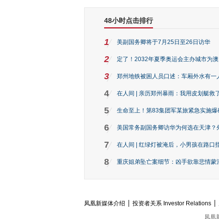
48小时点击排行
1
美副国务卿将于7月25日至26日访华
2
定了！2032年夏季奥运会主办城市为
3
郑州地铁被困人员口述：车厢外水有一
4
在人间 | 亲历郑州暴雨：我用皮划艇救
5
生命至上！第83集团军某旅紧急实施爆
6
美国常务副国务卿访华为何选在天津？
7
在人间 | 红绿灯被淹后，小男孩在路口指
8
重庆姐弟坠亡案细节：凶手欲靠悲情蒙混 
凤凰新媒体介绍
投资者关系 Investor Relations
凤凰