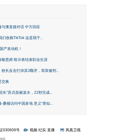
趣与澳直接对话 中方回应
购TikTok 这是我干...
上国产发动机！
致敬恩师 暗示将结束职业生涯
校长反击打掉其3颗牙，双双被刑...
是交换
长”苏贞昌被泼水，22秒完成...
桑顿访问中国多地 意义“类似...
证030609号
视频
·
纪实
·
直播
凤凰卫视
ved.