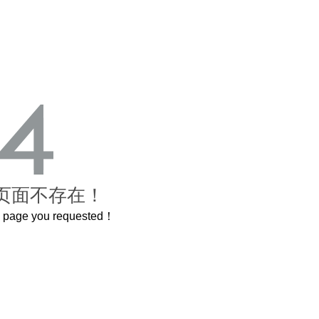
页面不存在！
he page you requested！
这个3.2米的长卷，还原了600岁的紫禁城