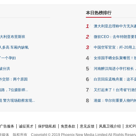
本日热榜排行
1
澳大利亚总理称中方无兴
2
澳大利亚布里斯班
微软CEO：去年特朗普要我们收
3
人多高 车厢内缺氧
中国空军官宣：歼-20用
4
了一个孕妇
女排国手晒全队聚餐照！
5
破分洪
河南醉汉闯进小学打校长，
6
外交部：两个原因
白宫回应孟晚舟案：这不
7
路，7位摄影师...
又打起来了！台湾省“行政院
8
警方现场勘察发现...
港媒：华尔街重要人物约翰·
广告服务
诚征英才
保护隐私权
免责条款
意见反馈
凤凰卫视介绍
京ICP
新媒体
版权所有
Copyright © 2019 Phoenix New Media Limited All Rights Reser