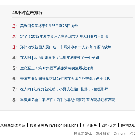
48小时点击排行
1
美副国务卿将于7月25日至26日访华
2
定了！2032年夏季奥运会主办城市为澳大利亚布里斯班
3
郑州地铁被困人员口述：车厢外水有一人多高 车厢内缺氧
4
在人间 | 亲历郑州暴雨：我用皮划艇救了一个孕妇
5
生命至上！第83集团军某旅紧急实施爆破分洪
6
美国常务副国务卿访华为何选在天津？外交部：两个原因
7
在人间 | 红绿灯被淹后，小男孩在路口指路，7位摄影师...
8
重庆姐弟坠亡案细节：凶手欲靠悲情蒙混 警方现场勘察发现...
凤凰新媒体介绍
投资者关系 Investor Relations
广告服务
诚征英才
保护隐
凤凰新媒体
版权所有
Copyright © 