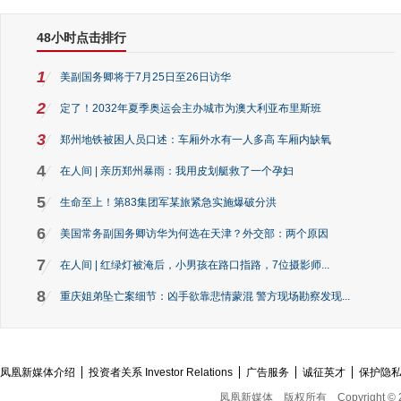
48小时点击排行
1
美副国务卿将于7月25日至26日访华
2
定了！2032年夏季奥运会主办城市为澳大利亚布里斯班
3
郑州地铁被困人员口述：车厢外水有一人多高 车厢内缺氧
4
在人间 | 亲历郑州暴雨：我用皮划艇救了一个孕妇
5
生命至上！第83集团军某旅紧急实施爆破分洪
6
美国常务副国务卿访华为何选在天津？外交部：两个原因
7
在人间 | 红绿灯被淹后，小男孩在路口指路，7位摄影师...
8
重庆姐弟坠亡案细节：凶手欲靠悲情蒙混 警方现场勘察发现...
凤凰新媒体介绍
投资者关系 Investor Relations
广告服务
诚征英才
保护隐
凤凰新媒体
版权所有
Copyright © 