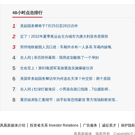
48小时点击排行
1
美副国务卿将于7月25日至26日访华
2
定了！2032年夏季奥运会主办城市为澳大利亚布里斯班
3
郑州地铁被困人员口述：车厢外水有一人多高 车厢内缺氧
4
在人间 | 亲历郑州暴雨：我用皮划艇救了一个孕妇
5
生命至上！第83集团军某旅紧急实施爆破分洪
6
美国常务副国务卿访华为何选在天津？外交部：两个原因
7
在人间 | 红绿灯被淹后，小男孩在路口指路，7位摄影师...
8
重庆姐弟坠亡案细节：凶手欲靠悲情蒙混 警方现场勘察发现...
凤凰新媒体介绍
投资者关系 Investor Relations
广告服务
诚征英才
保护隐
凤凰新媒体
版权所有
Copyright © 