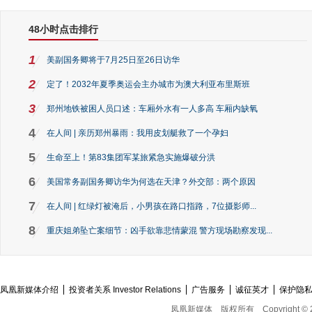
48小时点击排行
1
美副国务卿将于7月25日至26日访华
2
定了！2032年夏季奥运会主办城市为澳大利亚布里斯班
3
郑州地铁被困人员口述：车厢外水有一人多高 车厢内缺氧
4
在人间 | 亲历郑州暴雨：我用皮划艇救了一个孕妇
5
生命至上！第83集团军某旅紧急实施爆破分洪
6
美国常务副国务卿访华为何选在天津？外交部：两个原因
7
在人间 | 红绿灯被淹后，小男孩在路口指路，7位摄影师...
8
重庆姐弟坠亡案细节：凶手欲靠悲情蒙混 警方现场勘察发现...
凤凰新媒体介绍
投资者关系 Investor Relations
广告服务
诚征英才
保护隐
凤凰新媒体
版权所有
Copyright © 