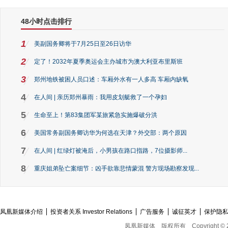
48小时点击排行
1
美副国务卿将于7月25日至26日访华
2
定了！2032年夏季奥运会主办城市为澳大利亚布里斯班
3
郑州地铁被困人员口述：车厢外水有一人多高 车厢内缺氧
4
在人间 | 亲历郑州暴雨：我用皮划艇救了一个孕妇
5
生命至上！第83集团军某旅紧急实施爆破分洪
6
美国常务副国务卿访华为何选在天津？外交部：两个原因
7
在人间 | 红绿灯被淹后，小男孩在路口指路，7位摄影师...
8
重庆姐弟坠亡案细节：凶手欲靠悲情蒙混 警方现场勘察发现...
凤凰新媒体介绍
投资者关系 Investor Relations
广告服务
诚征英才
保护隐
凤凰新媒体
版权所有
Copyright © 