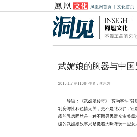
凤凰网首页
|
文化首页
武媚娘的胸器与中国
2015.1.7 第116期 作者：李思磐
导语：《武媚娘传奇》“剪胸事件”背
乳房与性和色情无关，更不是“权利”，它
露的乳房固然是一种不顾男民群众审美需
编的武媚娘故事只是挺着大咪咪玩一些女