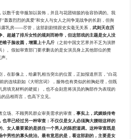
，以数千套华服加以装饰，并且与花团锦簇的妆容协调的。我
于“轰轰烈烈的真爱”和女人与女人之间争宠战争的长剧，但舆
暴露乳房——尽管，这部剧剧情跟史实毫无关系，
武则天在历
争、超越了排斥女性的规则而称帝，但这部戏的主题是女人没
把锥子脸改圆，增重上十几斤
（之前中国文艺界并不乏为演胖
兵）。假如审查部门要求删去的是女演员身上其他部位的赘
无声。
剧，在影像上，给豪乳相当突出的位置，正如报道所言，“白花
此前的连续剧如《大明宫词》，服饰也有类似的袒胸处理，但既
乳房填充材料的硬挺），也不会刻意将演员的胸部作为表现的
品的品相而言，也高下立见。
者立场、不顾男民群众审美需求的审查，
事实上，武媚娘传奇
，也早已经过另一种审查：不仅仅是女人必须胸大腰细这样的
的、女人最要紧的是抓住一个男人的陈腔滥调。这种审查既是
场中男性的寡头统治。最有意思的是，看这部剧的，主要是女