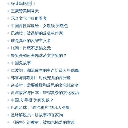
好莱坞艳照门
王蒙赞美周啸天
示众文化与冷血看客
中国两性浮世绘：女敬钱 男敬色
昆德拉：被误解的反极权作家
谁是真正的反智主义者
张闳：肖鹰不是姚文元
鲁奖是如何变郭沫若文学奖的？
中国鬼故事
仁波切：潮流催生的中产阶级人格偶像
韩寒与郭敬明：时代宠儿的两张脸
余英时：需要致敬和反思的文化托命者
两岸故宫与日本：错综复杂的文化政治
中国式“寻根”为何失败？
巴西足球：“政治鸦片”到凡人圣殿
足球解说员：讲故事和丧家狗
《蜗牛》进教材：被励志掩盖的童趣