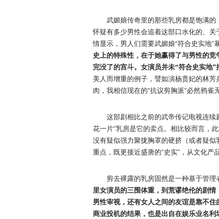
武媚娘传奇里的那些乳房都是饱满的
怀疑有多少男性会追着这部口水化的、关
情显示，男人们需要武媚娘“符合史实地”
史上的特殊性，在于她赢得了与男性的竞
完没了的宫斗。女演员并未“符合史实地”
美人而增重的例子，譬如演杨贵妃的林芳
肉，我相信现在的“抗议剪胸派”必然鸦雀
这部剧相比之前的武帝传记电视连续
花一片”乳房是它的卖点。相比较而言，
没有疑似强力聚拢胸罩的硬挤（或者疑似
重点，既更接近盛唐的“史实”，从文化产
剪去裸露的乳房固然是一种基于管理
里女演员的三围体重，到荒谬绝伦的剧情
男性审视，还有女人之间的友谊是靠不住
商业投机的结果，也是出自在娱乐业名利