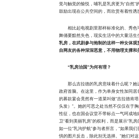
觉与触觉的愉悦，哺乳是乳房更为“自然
鼓励出现在公共空间的，而欣赏有着性诱惑
相比起电视剧里那样标准化的、秀色
舞俑要黯然失色，现实生活中的大量活生
乳房，在武剧参与炮制的这样一种女体观
自网友的各种深深恶意，不用物理支撑和
“乳房治国”为何有理？
那么吉拉德的乳房意味着什么呢？她
政府首脑。在这里，作为单身女性加同居
的募款宴会竟然有一道菜叫做“吉拉德肯塔
头发）”。她的可恶之处当然不仅仅在于
性征，也在国会议堂不带标点一气呵成地
卫“看到美丽乳房”的权利，而是展示“乳房
如一位“乳沟护航”参与者所言，“如果我
惧的图片反击，除此别无选择。”她们对这