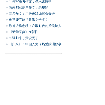
叶开写高考作文：多米诺唐朝
马未都写高考作文：老规矩
高考作文：用进步鸡汤拯救母语
鲁迅能不能得鲁迅文学奖？
歌德派柳忠秧：哀歌时代的赞美诗人
《新华字典》N宗罪
艺谋归来，焉识丢了
《归来》：中国人为何热爱眼泪叙事