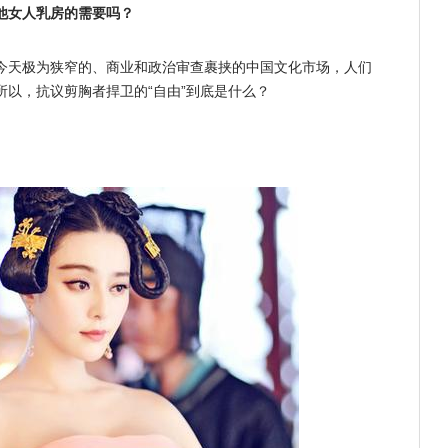
他女人乳房的需要吗？
今天极为狭窄的、商业和政治审查裹挟的中国文化市场，人们
以，抗议剪胸者捍卫的“自由”到底是什么？