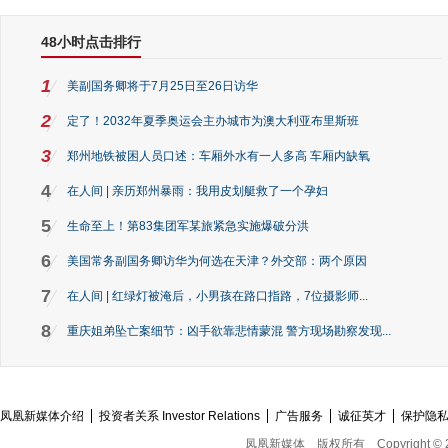
48小时点击排行
1
美副国务卿将于7月25日至26日访华
2
定了！2032年夏季奥运会主办城市为澳大利亚布里斯班
3
郑州地铁被困人员口述：车厢外水有一人多高 车厢内缺氧
4
在人间 | 亲历郑州暴雨：我用皮划艇救了一个孕妇
5
生命至上！第83集团军某旅紧急实施爆破分洪
6
美国常务副国务卿访华为何选在天津？外交部：两个原因
7
在人间 | 红绿灯被淹后，小男孩在路口指路，7位摄影师...
8
重庆姐弟坠亡案细节：凶手欲靠悲情蒙混 警方现场勘察发现...
凤凰新媒体介绍
投资者关系 Investor Relations
广告服务
诚征英才
保护隐
凤凰新媒体
版权所有
Copyright © 