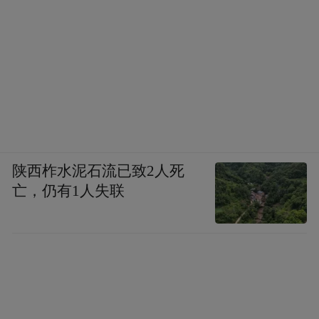
金融市场和经济对确定性的要求很高，特朗
普虽然给选民带来的倾向是要更安定、保护
美国利益、保护美国本土工作机会等等，但
是他在政治政策、经济政策、外交政策，包
括军事方面让人知道得很少，有很高的不确
定性，所以市场的反应和选民的反应不是一
陕西柞水泥石流已致2人死
草根选民希望有那样一种心理上和取
样的。
亡，仍有1人失联
向上的确定性，但是全球市场看不清楚特朗
普会有什么政策，所以会产生很大的波动。
但这可能只限于最初的几个月里，结构性的
力量会更大，那时候他的政策就会明确起
来。