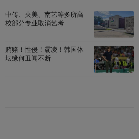
反传统
，反传统媒体的——他用社交媒体比
中传、央美、南艺等多所高
较多，他代表草根阶级的声音比较多，这是
校部分专业取消艺考
他获胜的很大原因。站在了特朗普这边的有
白人的工人阶级，因为他比较强调美国本位
贿赂！性侵！霸凌！韩国体
主义，另外就是农村的零散选票，有点农村
坛缘何丑闻不断
包围城市这样一个情况。年轻一代的还是会
这个时代发生着很大的变
更支持民主党。
化，政治感知、政治判断不再被主流媒体所
塑造所导向，草根阶级有越来越多的渠道发
表自己的声音，进行自己的选择，这是很重
要的。
奥巴马当初也是说要改变华盛顿的政治，他