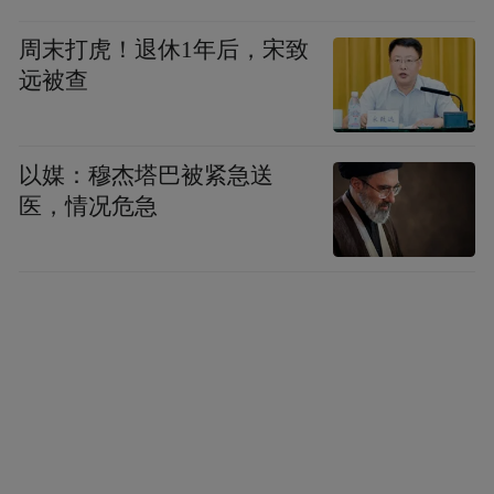
普，或者没有支持希拉里，这是特别有意思
周末打虎！退休1年后，宋致
的。这不是一个价值上的问题，因为奥巴马
远被查
到现在的选民认可度还是相当高的，但这一
部分人并没有投希拉里一票，说明是对希拉
以媒：穆杰塔巴被紧急送
年轻一代并没有完
里个人人格有怀疑。所以
医，情况危急
全倒向保守派。
市场的反应和选民的反应是不一样的
现在全球都有一个反精英制的趋势，包括亚
洲国家，甚至中国、中国香港都对精英制有
所不满。
这个不满可以说成是民粹主义，但
是民粹主义并不是异类于民主的，而恰恰是