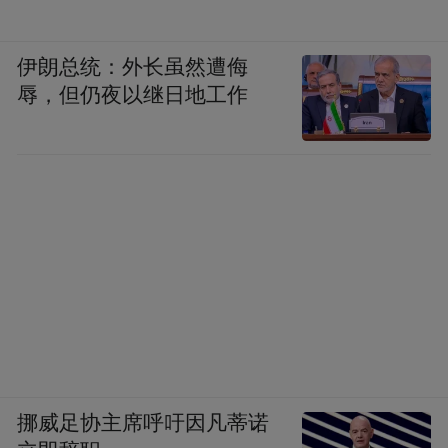
民主天生就有民粹
内在于民主的一个东西。
主义这样一个“隐患”，民主和民粹的界限并
伊朗总统：外长虽然遭侮
不是那么好划分的。
新的政治趋势是每个公
辱，但仍夜以继日地工作
民都生活在比以往更加不确定的时代里，由
此的两个因素造成了反精英制的情况——一
个是整个世界的交往越来越多、越来越频
繁，变量很多的时代，每个人都被很多不确
定因素所困扰，这和二三十年前不一样；第
二，互联网的发达使我们获得信息也多，表
达出来的信息也多。
这样一个纷乱的、令人困惑的时代，有时候
我们特别难做决定。特朗普代表了一种简单
挪威足协主席呼吁因凡蒂诺
明确的方式，让人家知道他在想什么，他的