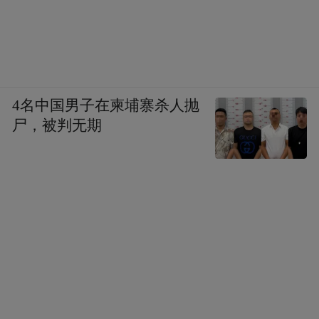
至于中美关系，特朗普和希拉里是非常不一
特朗普上
样的，希拉里是比较定型的，但是
台，中美关系就会有很大的未知空间，可能
会向好的方面发展，也可能有恶化的方面。
4名中国男子在柬埔寨杀人抛
尸，被判无期
刘擎，主要研究领域为西方思想史，西方现
代政治哲学，现代性问题。主要作品有评论
随笔集《声东击西》、论著《悬而未决的时
刻——现代性论域中的西方思想》、译著
《言论自由的反讽》、译著《以赛亚·伯林的
遗产》。现为华东师范大学历史系教授，西
方思想史专业博士生导师。