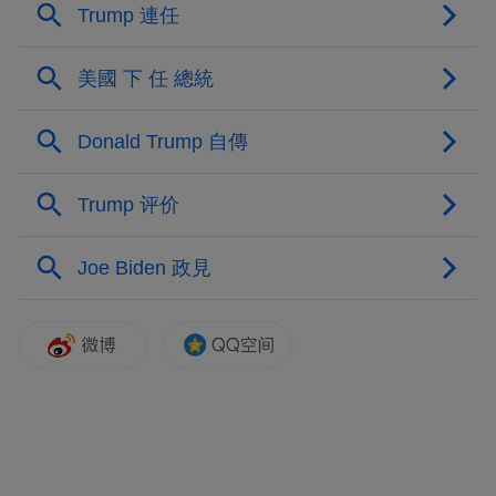
表受教育比较好的人，他们强调种族平等、
强调开放、强调全球化，而草根比较相信坚
持美国传统、保留美国特色。受到全球化冲
击的美国，经济上慢慢地没有新兴发展国家
有优势，美国人其实对此感触很深，但在整
体的媒体报道中，草根阶级的声音是没有被
充分表达出来的。比如在美国，民主党和共
和党的倾向大约是对半的，但在媒体当中，
倾向民主党的人是大概是倾向共和党的3、4
公共领域的媒体声音整体倾向精英倾向
倍。
体制，这其实传达了一个错误的现实，形成
了我们歪曲性的印象。
现在特朗普是一匹黑马，他的横空出世就是