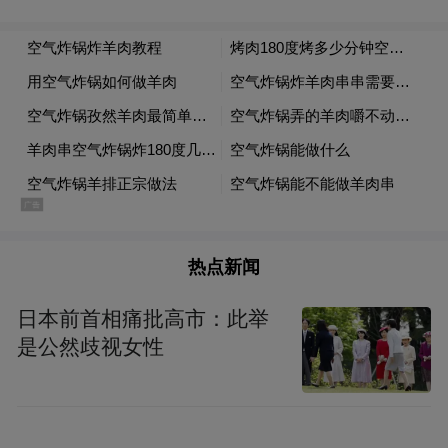
说政治是人民的而不是华盛顿的，他也是一
个革命者的姿态。但奥巴马是一个正面的革
命，他是要求进步的、更平等的、更所谓偏
左翼的美国民主党的倾向。特朗普不一样，
他是负面的革命，他除了反全球化这样一个
孤立主义的取向比较清楚，其它国内和国际
政策都很模糊，他的革命性在于代表很多草
根发出声音——即使不知道将来会怎样，但
热点新闻
特朗普
是我对现在不满意，我要改变。所以
日本前首相痛批高市：此举
的革命是否定性的革命。
是公然歧视女性
但是特朗普实际上能做到的很少，他没有办
法提供一个完整的纲领，因为他在政治上的