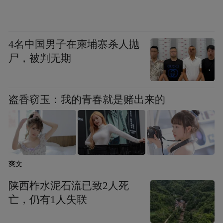
经验特别少，对整个世界政治的了解也非常
少，所以他不一定能够提供真正改变的、更
好的、不一样的未来。
4名中国男子在柬埔寨杀人抛
尸，被判无期
但是不用那么担心，因为一个处在美国政治
权力结构当中的总统并不能为所欲为，特别
是像特朗普这样没有经验的人需要很多幕
盗香窃玉：我的青春就是赌出来的
僚、智囊、决策机构，这些人他们都知道要
跟整个美国政治、跟议会、跟最高法院、跟
州一级的政级涡旋。就像奥巴马，当时有人
爽文
说他是社会主义，甚至有人说斯大林主义，
结果奥巴马是有一点改变，但是他没有走得
陕西柞水泥石流已致2人死
亡，仍有1人失联
很远。富兰克林·罗斯福在搞新政政策的时
候，用行政权来干涉立法，有人认为他的权