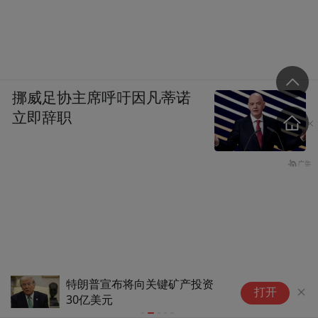
挪威足协主席呼吁因凡蒂诺
立即辞职
浮
浙江台州发布《告全体市民书》
打开
非