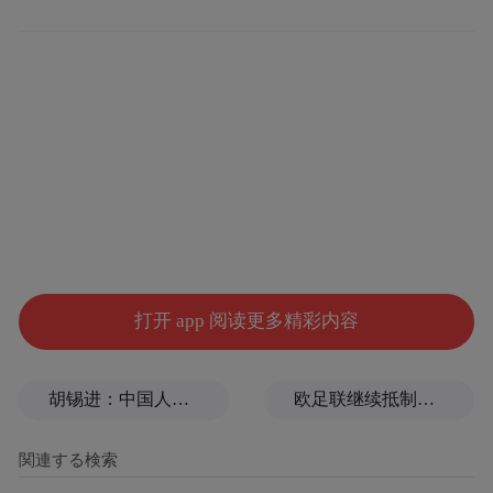
特朗普是一匹黑马，但美国还将是那个美国
打开 app 阅读更多精彩内容
胡锡进：中国人到了改变观念的时候，不要把自己搞得太苦
欧足联继续抵制世界杯，因凡蒂诺能熬到“点球大战”吗？
当下的美国存在一个两极化分裂的价值取向
和政策取向，所谓进步主义的民主党一直代