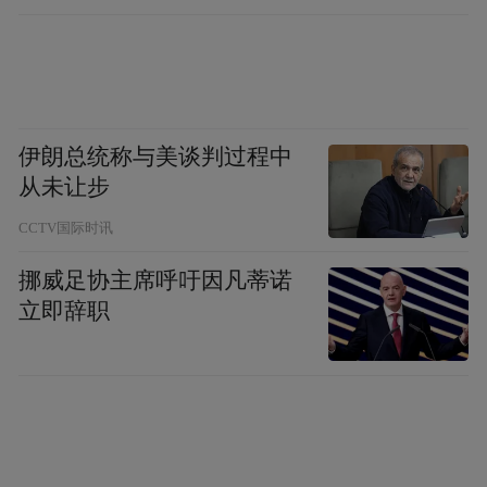
容易有非常剧烈的革命，但同时变革的可能
性也小了，除非是战争年代。从1776年独立
以来，美国在200多年间发展出一套宪政的制
衡体制，不光是一般讲的三权分立，实际上
伊朗总统称与美谈判过程中
还有州政府跟联邦政府的分权。所以美国的
从未让步
政治改革不容易，因为没有一个人可以掀起
CCTV国际时讯
从上到下的一揽子改革方案。但是美国现在
有一个问题亟需解决，选民存在巨大的分
挪威足协主席呼吁因凡蒂诺
立即辞职
裂，决定性的宾夕法尼亚、密执安和维斯康
辛这三个州的选票非常接近，这是一个处于
两极化分裂的国度，作为一个总统，怎么样
来弥合这种分裂是非常麻烦的事情。
不过很多以前支持奥巴马的选民倒向了特朗