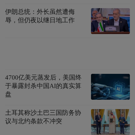
力扩张得很厉害，他之所以能那么做的是因
伊朗总统：外长虽然遭侮
只要
为有二战这个非常不一样的条件。所以
辱，但仍夜以继日地工作
没有战争，特朗普也还是在这个200多年的
传统里，不会走得很远，当然有一些重大政
策特别是对外政策可能会有一些改变，但他
是一个比较实用主义的人，虽然确实比较粗
鄙、看上去比较没有文化，不过他是一个生
4700亿美元蒸发后，美国终
意人，他有很大的灵活性，会根据情景来调
于暴露封杀中国AI的真实算
整。美国还是那样一个美国，结构性全局性
盘
的东西都不会变，所谓特朗普执政带来黑
暗，何来如此大的焦虑？
土耳其称沙土巴三国防务协
议与北约条款不冲突
美国的政体有它自己的问题，它太稳定，不