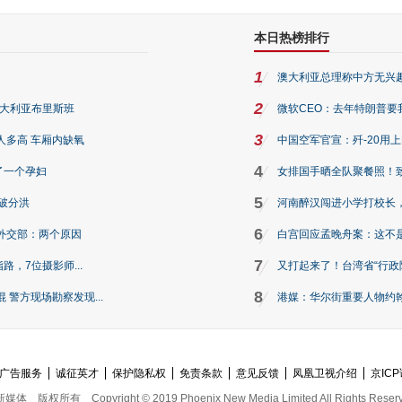
本日热榜排行
1
澳大利亚总理称中方无兴
2
澳大利亚布里斯班
微软CEO：去年特朗普要我们收
3
人多高 车厢内缺氧
中国空军官宣：歼-20用
4
了一个孕妇
女排国手晒全队聚餐照！
5
破分洪
河南醉汉闯进小学打校长，
6
外交部：两个原因
白宫回应孟晚舟案：这不
7
路，7位摄影师...
又打起来了！台湾省“行政院
8
警方现场勘察发现...
港媒：华尔街重要人物约翰·
广告服务
诚征英才
保护隐私权
免责条款
意见反馈
凤凰卫视介绍
京ICP
新媒体
版权所有
Copyright © 2019 Phoenix New Media Limited All Rights Reser