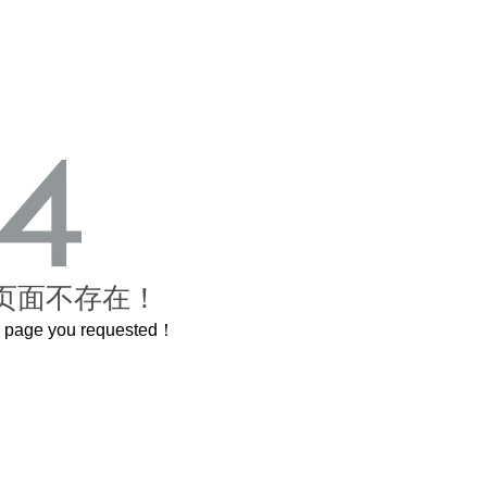
页面不存在！
he page you requested！
曲奇届的“爱马仕”把你的爱封在罐子里送给TA