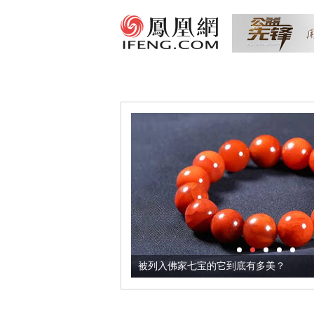
把它加到了牛轧糖里
被列入佛家七宝的它到底有多美？