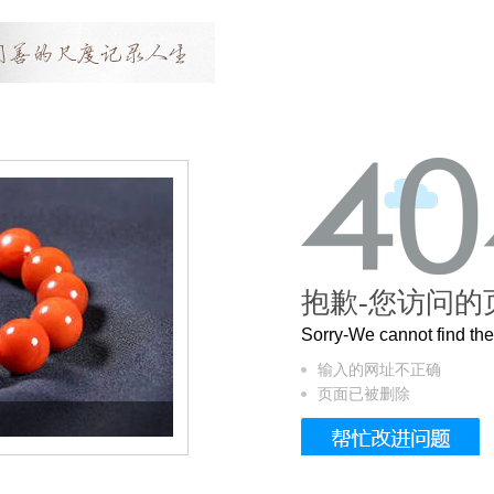
抱歉-您访问的
Sorry-We cannot find t
输入的网址不正确
页面已被删除
这个3.2米的长卷，还原了600岁的紫禁城