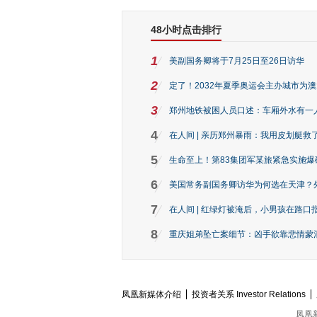
48小时点击排行
1
美副国务卿将于7月25日至26日访华
2
定了！2032年夏季奥运会主办城市为
3
郑州地铁被困人员口述：车厢外水有一
4
在人间 | 亲历郑州暴雨：我用皮划艇救
5
生命至上！第83集团军某旅紧急实施爆
6
美国常务副国务卿访华为何选在天津？
7
在人间 | 红绿灯被淹后，小男孩在路口指
8
重庆姐弟坠亡案细节：凶手欲靠悲情蒙混 
凤凰新媒体介绍
投资者关系 Investor Relations
凤凰