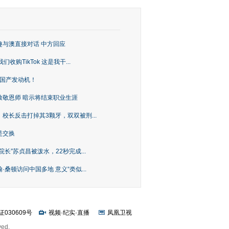
趣与澳直接对话 中方回应
购TikTok 这是我干...
上国产发动机！
致敬恩师 暗示将结束职业生涯
校长反击打掉其3颗牙，双双被刑...
是交换
长”苏贞昌被泼水，22秒完成...
桑顿访问中国多地 意义“类似...
证030609号
视频
·
纪实
·
直播
凤凰卫视
ved.