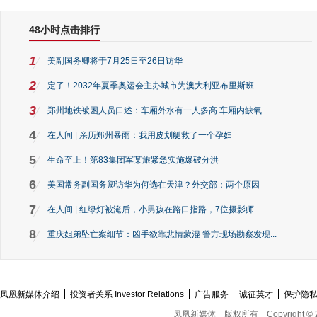
48小时点击排行
1
美副国务卿将于7月25日至26日访华
2
定了！2032年夏季奥运会主办城市为澳大利亚布里斯班
3
郑州地铁被困人员口述：车厢外水有一人多高 车厢内缺氧
4
在人间 | 亲历郑州暴雨：我用皮划艇救了一个孕妇
5
生命至上！第83集团军某旅紧急实施爆破分洪
6
美国常务副国务卿访华为何选在天津？外交部：两个原因
7
在人间 | 红绿灯被淹后，小男孩在路口指路，7位摄影师...
8
重庆姐弟坠亡案细节：凶手欲靠悲情蒙混 警方现场勘察发现...
凤凰新媒体介绍
投资者关系 Investor Relations
广告服务
诚征英才
保护隐
凤凰新媒体
版权所有
Copyright © 