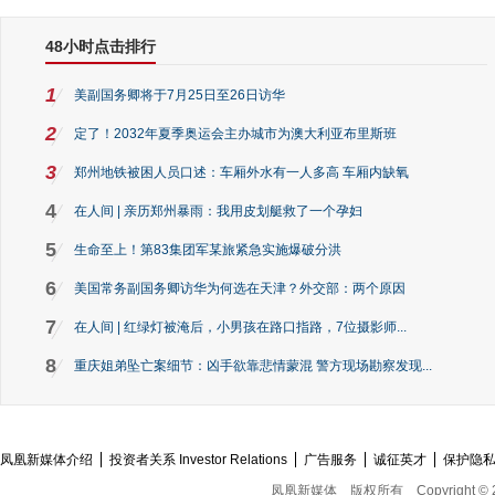
48小时点击排行
1
美副国务卿将于7月25日至26日访华
2
定了！2032年夏季奥运会主办城市为澳大利亚布里斯班
3
郑州地铁被困人员口述：车厢外水有一人多高 车厢内缺氧
4
在人间 | 亲历郑州暴雨：我用皮划艇救了一个孕妇
5
生命至上！第83集团军某旅紧急实施爆破分洪
6
美国常务副国务卿访华为何选在天津？外交部：两个原因
7
在人间 | 红绿灯被淹后，小男孩在路口指路，7位摄影师...
8
重庆姐弟坠亡案细节：凶手欲靠悲情蒙混 警方现场勘察发现...
凤凰新媒体介绍
投资者关系 Investor Relations
广告服务
诚征英才
保护隐
凤凰新媒体
版权所有
Copyright © 