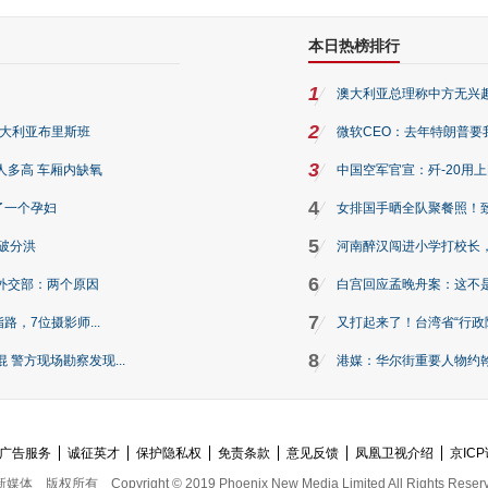
本日热榜排行
1
澳大利亚总理称中方无兴
2
澳大利亚布里斯班
微软CEO：去年特朗普要我们收
3
人多高 车厢内缺氧
中国空军官宣：歼-20用
4
了一个孕妇
女排国手晒全队聚餐照！
5
破分洪
河南醉汉闯进小学打校长，
6
外交部：两个原因
白宫回应孟晚舟案：这不
7
路，7位摄影师...
又打起来了！台湾省“行政院
8
警方现场勘察发现...
港媒：华尔街重要人物约翰·
广告服务
诚征英才
保护隐私权
免责条款
意见反馈
凤凰卫视介绍
京ICP
新媒体
版权所有
Copyright © 2019 Phoenix New Media Limited All Rights Reser