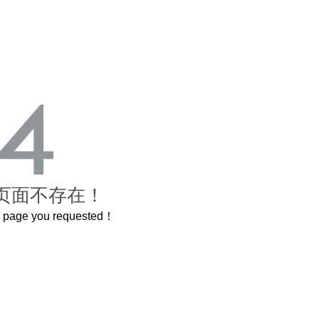
页面不存在！
he page you requested！
这个3.2米的长卷，还原了600岁的紫禁城