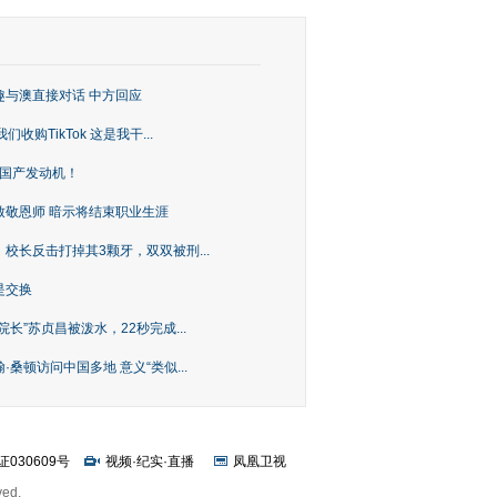
趣与澳直接对话 中方回应
购TikTok 这是我干...
上国产发动机！
致敬恩师 暗示将结束职业生涯
校长反击打掉其3颗牙，双双被刑...
是交换
长”苏贞昌被泼水，22秒完成...
桑顿访问中国多地 意义“类似...
证030609号
视频
·
纪实
·
直播
凤凰卫视
ved.