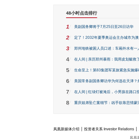
48小时点击排行
1
美副国务卿将于7月25日至26日访华
2
定了！2032年夏季奥运会主办城市为
3
郑州地铁被困人员口述：车厢外水有一
4
在人间 | 亲历郑州暴雨：我用皮划艇救
5
生命至上！第83集团军某旅紧急实施爆
6
美国常务副国务卿访华为何选在天津？
7
在人间 | 红绿灯被淹后，小男孩在路口指
8
重庆姐弟坠亡案细节：凶手欲靠悲情蒙混 
凤凰新媒体介绍
投资者关系 Investor Relations
凤凰