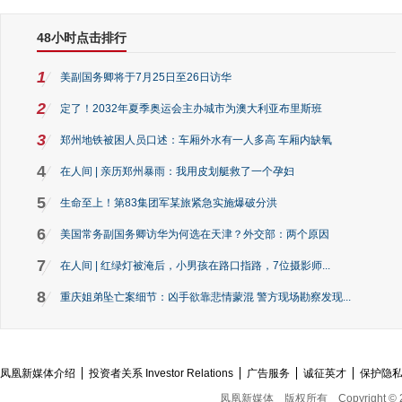
48小时点击排行
1
美副国务卿将于7月25日至26日访华
2
定了！2032年夏季奥运会主办城市为澳大利亚布里斯班
3
郑州地铁被困人员口述：车厢外水有一人多高 车厢内缺氧
4
在人间 | 亲历郑州暴雨：我用皮划艇救了一个孕妇
5
生命至上！第83集团军某旅紧急实施爆破分洪
6
美国常务副国务卿访华为何选在天津？外交部：两个原因
7
在人间 | 红绿灯被淹后，小男孩在路口指路，7位摄影师...
8
重庆姐弟坠亡案细节：凶手欲靠悲情蒙混 警方现场勘察发现...
凤凰新媒体介绍
投资者关系 Investor Relations
广告服务
诚征英才
保护隐
凤凰新媒体
版权所有
Copyright © 