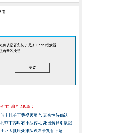
报道
先确认是否安装了 最新Flash 播放器
点击安装按钮
安装
死亡 编号-M019：
疑似卡扎菲下葬视频曝光 真实性待确认
卡扎菲下葬时有小型葬礼 死因解释引质疑
利比亚大批民众排队观看卡扎菲下场