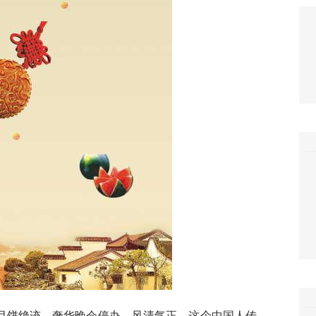
月饼绝迹，奢华晚会停办。风清气正，这个中国人传