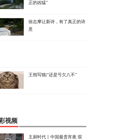
正的凶猛”
徐志摩让新诗，有了真正的诗
意
王朔写猫|“还是亏欠八不”
彩视频
主厨时代丨中国最贵宵夜:双