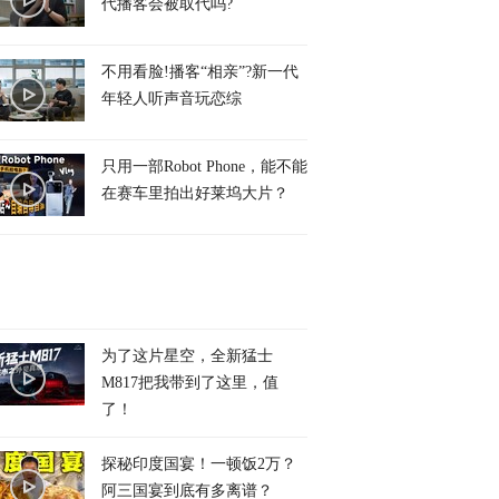
代播客会被取代吗?
不用看脸!播客“相亲”?新一代
年轻人听声音玩恋综
只用一部Robot Phone，能不能
在赛车里拍出好莱坞大片？
为了这片星空，全新猛士
M817把我带到了这里，值
了！
探秘印度国宴！一顿饭2万？
阿三国宴到底有多离谱？