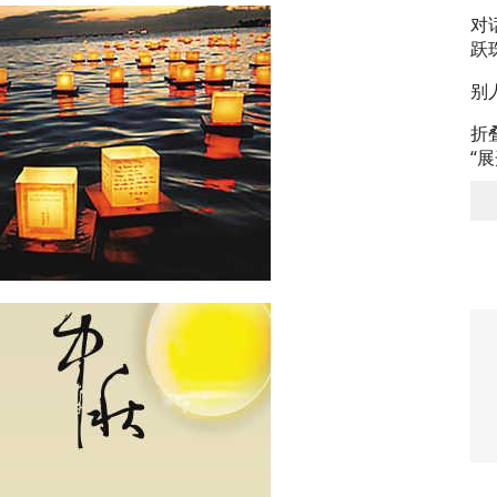
对
跃
别
折
“