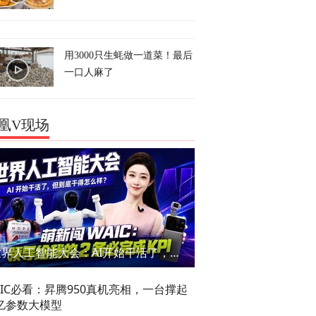
用3000只生蚝做一道菜！最后
一口人麻了
凰V现场
世界人工智能大会：AI开始干活了，但到底干的怎么样？萌新闯WAIC
AIC必看：昇腾950真机亮相，一台撑起
亿参数大模型