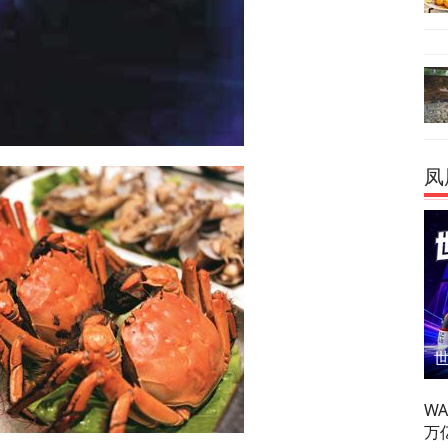
凤
W
万