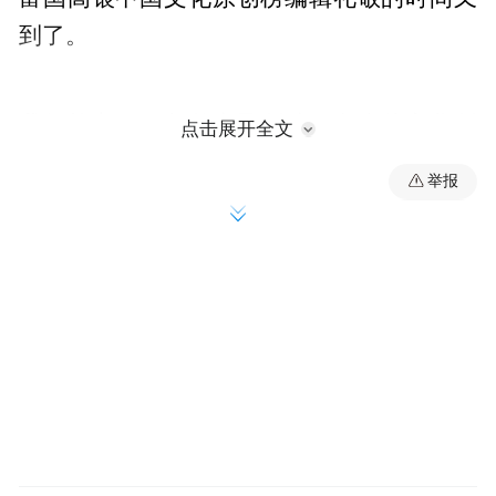
到了。
我们检点2013年的中国创造，向全体文化创
点击展开全文
造业者致敬，向“最具原创精神的，有高度人
举报
文关切的”年度杰出文化表现致敬。
我们向一切感动的力量、思考的力量、想象
的力量致敬，向原创力致敬。
打开2013年的文化棋局，我们发现，原创的
力量在中国，仍然是稀缺的。以电视为例，
屏幕上热热闹闹的真人秀，几乎无一例外的