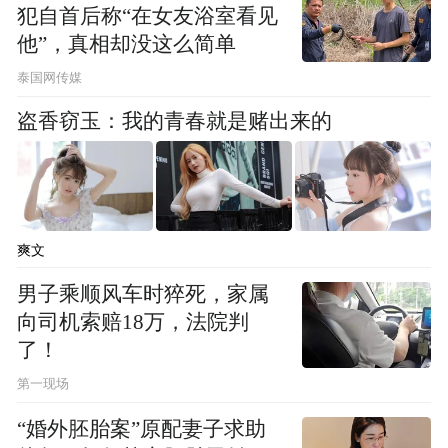
犯自首后称“在女友浴室看见
他”，真相却没这么简单
泰国网传媒
盗香窃玉：我的青春就是赌出来的
爽文
男子乘顺风车时猝死，家属
向司机索赔18万，法院判
了！
第一现场
“婚外胚胎案”原配妻子求助