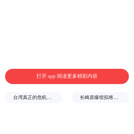
是引进的国外模式；中国好的“声音”层出不
穷，好的“作品”众里难寻。
南方周末文化原创榜是南方周末年度文化致
敬的延展和升级，文化致敬已历十数年，原
创榜自2008年颁布以来，也已届满6年。
打开 app 阅读更多精彩内容
本次上榜等待最后推选的作品，来自南方周
末和八个专业评委会的40名委员。它们也许
台湾真正的危机，是活在政治表演与情绪动员之中
长崎原爆馆拟将南京大屠杀改为南京事件，有日本民众现场质疑
不是最杰出最卓异的——创造性作品何来惟
一和之最，但是，它们确是南方周末视点
中，在“原创精神”、“人文关切”方面最具代