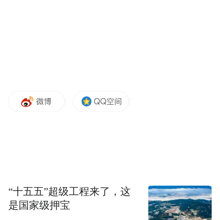
表性的。我们向它们致敬。
本届文化原创榜，由富国高银独家冠名。秉
持南方周末探求真实的传统，借助百万大报
既有的公信力及各领域专业人士的鉴识力，
对2013年不同文化领域的优秀作品和艺术家
们致敬，记录中国文化的原创高度。
时间：
2014年1月11日
“十五五”超级工程来了，这
是国家级押宝