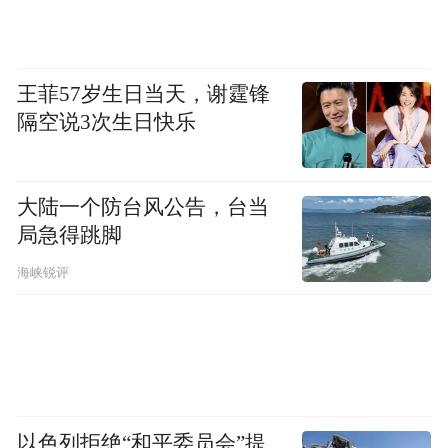
王菲57岁生日当天，谢霆锋
隔空说3次生日快乐
大陆一个防台风公告，台当
局急得跳脚
海峡锐评
以色列拒绝“和平委员会”提