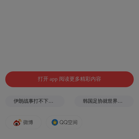
谈到中国文化走出去，麦家认为整个华裔文
学在海外的声音还是太小。“随着经济的崛
起，中国作家难以‘走出去’的状态会慢慢改
变，但是需要一个积累的过程。”
（本栏目文字由陈璐整理）
打开 app 阅读更多精彩内容
伊朗战事打不下去了？美军参联会主席力主“翻篇”
韩国足协就世界杯失利发布致歉信