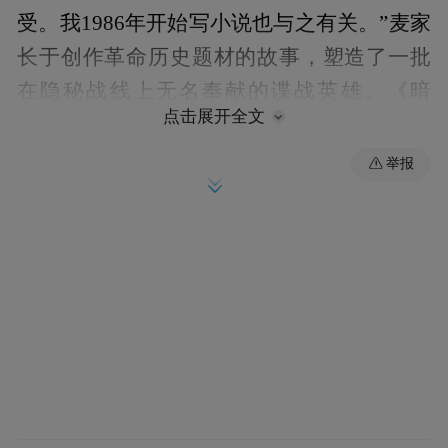
受。我1986年开始写小说也与之有关。”麦家
长于创作革命历史题材的故事，塑造了一批
在隐秘战线上无名奉献的谍战英雄。《暗
点击展开全文
算》、《风声》等多部作品被改编成热门影
视剧更助他成为国内广受追捧的当红作家。
举报