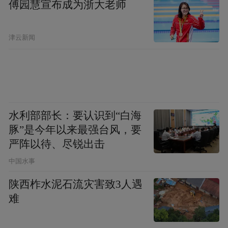
傅园慧宣布成为浙大老师
津云新闻
水利部部长：要认识到“白海
豚”是今年以来最强台风，要
严阵以待、尽锐出击
中国水事
陕西柞水泥石流灾害致3人遇
难