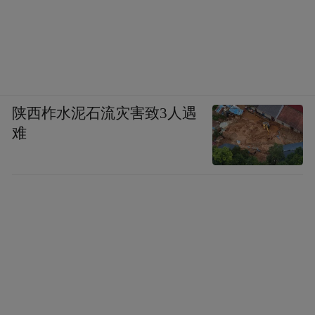
陕西柞水泥石流灾害致3人遇
难