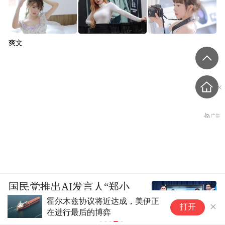
爽文
国民党推出AI发言人“郑小
“
文”迎战民进党
打开
威