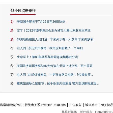
48小时点击排行
1
美副国务卿将于7月25日至26日访华
2
定了！2032年夏季奥运会主办城市为澳大利亚布里斯班
3
郑州地铁被困人员口述：车厢外水有一人多高 车厢内缺氧
4
在人间 | 亲历郑州暴雨：我用皮划艇救了一个孕妇
5
生命至上！第83集团军某旅紧急实施爆破分洪
6
美国常务副国务卿访华为何选在天津？外交部：两个原因
7
在人间 | 红绿灯被淹后，小男孩在路口指路，7位摄影师...
8
重庆姐弟坠亡案细节：凶手欲靠悲情蒙混 警方现场勘察发现...
凤凰新媒体介绍
投资者关系 Investor Relations
广告服务
诚征英才
保护隐
凤凰新媒体
版权所有
Copyright © 