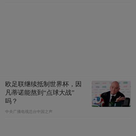
多战乱和自然灾害，保存到今天的唐代佛塔
非常稀有，“在第三次文物普查中，蒙城地区
已经没有发现唐代的地面文物了”。
明年春节后有望回家
在18日的“两岸专家佛塔鉴赏会”后，天津市
武清区向安徽博物院转送了《专家意见
欧足联继续抵制世界杯，因
书》。而根据捐赠人叶景成先生的意愿，这
凡蒂诺能熬到“点球大战”
吗？
尊“刘氏等造石佛塔”将尽快回归故乡。
中央广播电视总台中国之声
李治益告诉记者，这尊“刘氏等造石佛塔”最