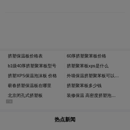
铭文透露家在何方
李治益告诉记者，为“刘氏等造石佛塔”寻根
最重要的线索来自佛塔本身。
“在佛塔塔身的侧面，刻有数行的铭文，其中
最关键的一句，提到了‘亳州山桒(sāng，
即‘桑’)县’这个地名。根据铭文记录，出席佛
塔落成仪式的一个重要人物是亳州山桒县
丞。 ”李治益解释，县丞也就是县令的副手。
而在唐中期之前，今天的亳州蒙城县就叫“亳
州山桒县”。这段铭文记录了佛塔建造的“出
热点新闻
资人”和建造经过，为确定佛塔的“出身地”提