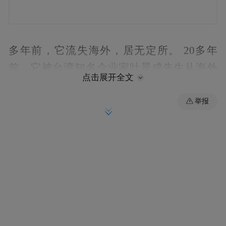
多年前，它流失海外，居无定所。 20多年
前，它被台湾知名企业家叶景成先生从海外
点击展开全文
买下，安身宝岛。近日，由台湾知名人士捐
赠大陆的一座唐代“刘氏等造石佛塔”经过两
举报
岸专家合作鉴定，被确定出自我省蒙城县。
历尽磨难，这件流失海外多年的千年佛塔将
于近期回归家乡。
专家为千年佛塔寻根