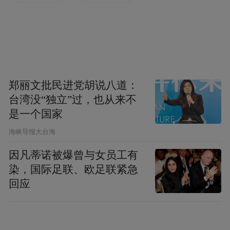
地天津市武清区随即启动了为佛首、佛塔寻
根的工作。不过，这32尊佛教文物全部是多
年前流失出境，很多缺少“身份信息”，为它
们寻根相当不易。
郑丽文批民进党胡说八道：
台湾没“独立”过，也从来不
今年8月，在我省举办的一次皖台文化交流期
是一个国家
间，叶景成向我省有关方面透露，他认为这
​海峡导报大台海
座“刘氏等造石佛塔”可能出自安徽，这引起
因凡蒂诺被爆曾与女员工有
了我省有关部门的高度重视。在省文化厅的
染，国际足联、欧足联紧急
组织下，安徽博物院组成专家组启动了对这
回应
尊佛塔的“寻根”工作。