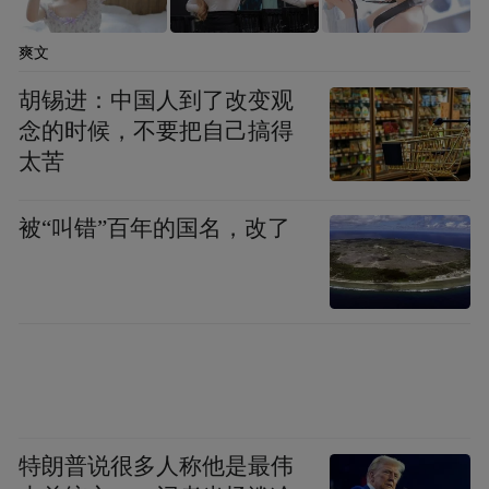
742年)正式改名为“蒙城县”，这也就意味着
爽文
这座佛塔的年代不可能晚于唐玄宗天宝元
胡锡进：中国人到了改变观
年。最终专家判断，这座佛塔的年代应该在
念的时候，不要把自己搞得
武则天当朝之后的载初元年(公元690年)到唐
太苦
玄宗天宝元年(公元742年)之间。也就是说，
这尊佛塔至少有1200多岁。
被“叫错”百年的国名，改了
珍贵佛塔我省罕见
最终这尊佛塔究竟家在何方，还要经过两岸
专家共同鉴定。在11月18日召开的佛塔鉴赏
特朗普说很多人称他是最伟
会上，天津方面邀请了金申、周学文、林保