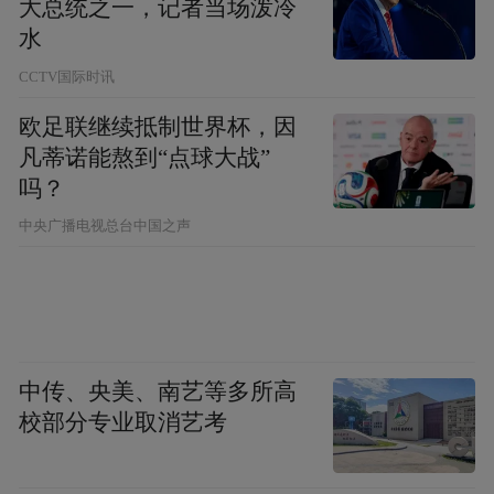
大总统之一，记者当场泼冷
尧、陈奕恺等海峡两岸多位佛教文物鉴定专
水
家对“刘氏等造石佛塔”进行鉴定。安徽博物
CCTV国际时讯
院则向专家提供了经过多方考证的佐证材
欧足联继续抵制世界杯，因
料。经过仔细鉴定，两岸专家一致得出结
凡蒂诺能熬到“点球大战”
论，认为这尊“刘氏等造石佛塔”应出自蒙
吗？
城。
中央广播电视总台中国之声
按照叶景成先生的意愿，只要能够确定文物
出处，就能接文物回家。今年7月，32件文物
中，一座明代石造佛坐像已经被河南驻马店
中传、央美、南艺等多所高
第一个接回了“家”。而一旦这尊佛塔“回
校部分专业取消艺考
家”，它将成为我省近年来迎回的最具重量级
的珍贵文物。