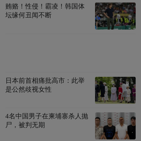
贿赂！性侵！霸凌！韩国体
坛缘何丑闻不断
与今天留存下来的佛塔不同，这座“刘氏等造
石佛塔”身高1.01米，宽67.5厘米，全身石灰
岩打造。李治益解释，唐代佛塔有底座、有
塔顶，这件文物应该是唐代石塔的塔身部
位。佛塔上有蹲狮和力士护法像，造型优美
流畅。佛塔中间应该是一个佛龛，不过由于
日本前首相痛批高市：此举
年代久远，龛中佛像已经遗失。
是公然歧视女性
李治益告诉记者，经过考证，在唐代皖北地
4名中国男子在柬埔寨杀人抛
区佛教非常盛行，寺庙佛塔很多，这座佛塔
尸，被判无期
应该是私人建造祈求平安。但由于我省古时