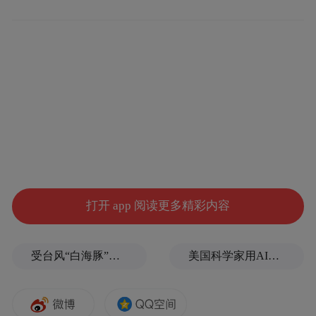
11月18日，安徽博物院院长朱良剑率队赴天
津武清区参加一场特殊的文物鉴赏会。鉴赏
会上，一尊唐代“刘氏等造石佛塔”被确定为
安徽流失海外多年的珍贵文物。这意味着，
经历漫长岁月的等待，这件珍贵文物终于找
到了自己的“家”。
我省著名文物鉴定专家、安徽博物院副院长
打开 app 阅读更多精彩内容
李治益介绍，这座“刘氏等造石佛塔”是今年
年初，由台湾知名人士叶景成捐赠回大陆
受台风“白海豚”影响，福建沿海40条航线停航
美国科学家用AI设计出新病毒
的。当时叶景成共捐赠了32尊收藏多年的佛
首、佛像等，并提出希望让这些佛首等文物
尽快“身首合璧”的愿望。这些文物临时存放