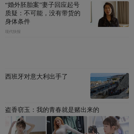
“婚外胚胎案”妻子回应起号
供了重要的证据。
质疑：不可能，没有带货的
身体条件
经过文物专家研究，这座佛塔的形制、造像
现代快报
风格也非常符合唐代佛塔的特征。而佛塔究
竟出自什么年代，专家还是从铭文中找到了
答案。“在铭文中，我们发现了非常标志性
的‘武周新字’，这对确定佛塔的年代非常有帮
西班牙对意大利出手了
助。”安徽博物院策划交流部副主任卞坚解
释，“武周新字”也就是武则天时期造的字，
一直沿用到唐文宗开成二年被正式废止。铭
盗香窃玉：我的青春就是赌出来的
文中出现“武周新字”意味着这座佛塔年代的
上限不可能早于武则天时期。而“亳州山桒
县”经过专家考证，在唐玄宗天宝元年(公元