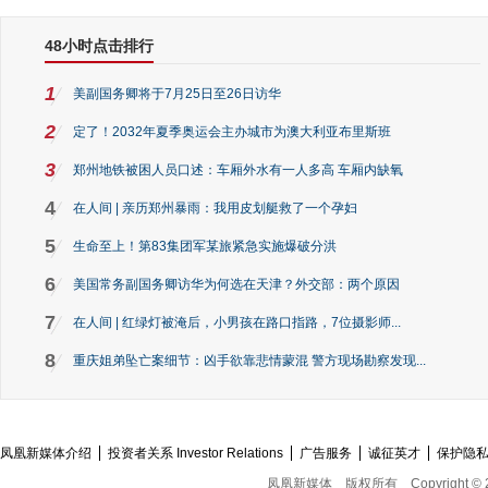
48小时点击排行
1
美副国务卿将于7月25日至26日访华
2
定了！2032年夏季奥运会主办城市为澳大利亚布里斯班
3
郑州地铁被困人员口述：车厢外水有一人多高 车厢内缺氧
4
在人间 | 亲历郑州暴雨：我用皮划艇救了一个孕妇
5
生命至上！第83集团军某旅紧急实施爆破分洪
6
美国常务副国务卿访华为何选在天津？外交部：两个原因
7
在人间 | 红绿灯被淹后，小男孩在路口指路，7位摄影师...
8
重庆姐弟坠亡案细节：凶手欲靠悲情蒙混 警方现场勘察发现...
凤凰新媒体介绍
投资者关系 Investor Relations
广告服务
诚征英才
保护隐
凤凰新媒体
版权所有
Copyright © 