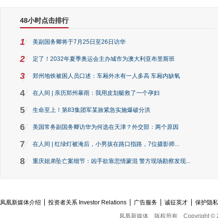
48小时点击排行
1
美副国务卿将于7月25日至26日访华
2
定了！2032年夏季奥运会主办城市为澳大利亚布里斯班
3
郑州地铁被困人员口述：车厢外水有一人多高 车厢内缺氧
4
在人间 | 亲历郑州暴雨：我用皮划艇救了一个孕妇
5
生命至上！第83集团军某旅紧急实施爆破分洪
6
美国常务副国务卿访华为何选在天津？外交部：两个原因
7
在人间 | 红绿灯被淹后，小男孩在路口指路，7位摄影师...
8
重庆姐弟坠亡案细节：凶手欲靠悲情蒙混 警方现场勘察发现...
凤凰新媒体介绍
投资者关系 Investor Relations
广告服务
诚征英才
保护隐
凤凰新媒体
版权所有
Copyright © 