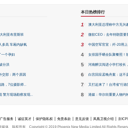
本日热榜排行
1
澳大利亚总理称中方无兴
2
澳大利亚布里斯班
微软CEO：去年特朗普要我们收
3
人多高 车厢内缺氧
中国空军官宣：歼-20用
4
了一个孕妇
女排国手晒全队聚餐照！
5
破分洪
河南醉汉闯进小学打校长，
6
外交部：两个原因
白宫回应孟晚舟案：这不
7
路，7位摄影师...
又打起来了！台湾省“行政院
8
警方现场勘察发现...
港媒：华尔街重要人物约翰·
广告服务
诚征英才
保护隐私权
免责条款
意见反馈
凤凰卫视介绍
京ICP
新媒体
版权所有
Copyright © 2019 Phoenix New Media Limited All Rights Reser