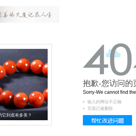
抱歉-您访问的
Sorry-We cannot find t
输入的网址不正确
页面已被删除
？
这个3.2米的长卷，还原了600岁的紫