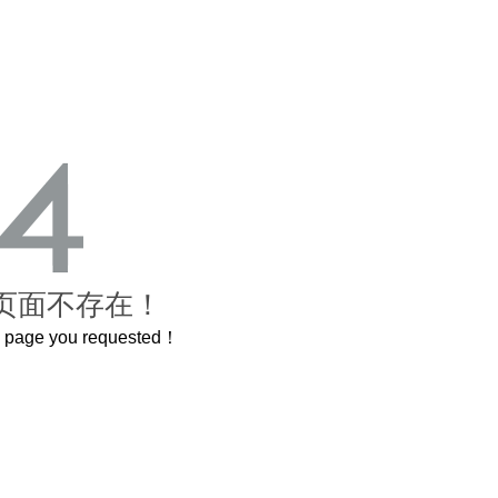
页面不存在！
he page you requested！
禁城
曲奇届的“爱马仕”把你的爱封在罐子里送给