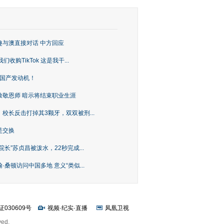
趣与澳直接对话 中方回应
购TikTok 这是我干...
上国产发动机！
致敬恩师 暗示将结束职业生涯
校长反击打掉其3颗牙，双双被刑...
是交换
长”苏贞昌被泼水，22秒完成...
桑顿访问中国多地 意义“类似...
证030609号
视频
·
纪实
·
直播
凤凰卫视
ved.