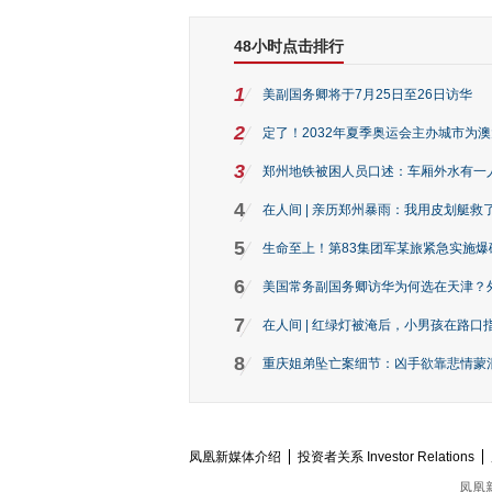
48小时点击排行
1
美副国务卿将于7月25日至26日访华
2
定了！2032年夏季奥运会主办城市为
3
郑州地铁被困人员口述：车厢外水有一
4
在人间 | 亲历郑州暴雨：我用皮划艇救
5
生命至上！第83集团军某旅紧急实施爆
6
美国常务副国务卿访华为何选在天津？
7
在人间 | 红绿灯被淹后，小男孩在路口指
8
重庆姐弟坠亡案细节：凶手欲靠悲情蒙混 
凤凰新媒体介绍
投资者关系 Investor Relations
凤凰