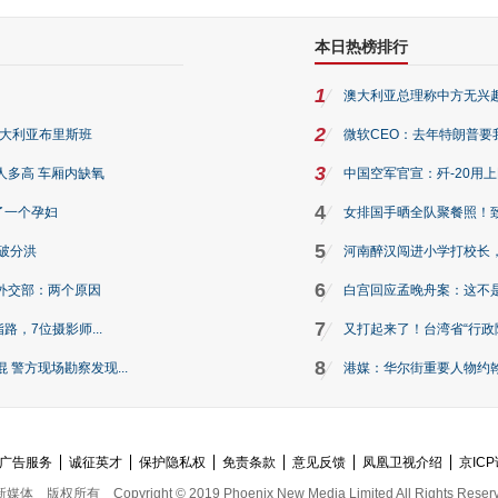
本日热榜排行
1
澳大利亚总理称中方无兴
2
澳大利亚布里斯班
微软CEO：去年特朗普要我们收
3
人多高 车厢内缺氧
中国空军官宣：歼-20用
4
了一个孕妇
女排国手晒全队聚餐照！
5
破分洪
河南醉汉闯进小学打校长，
6
外交部：两个原因
白宫回应孟晚舟案：这不
7
路，7位摄影师...
又打起来了！台湾省“行政院
8
警方现场勘察发现...
港媒：华尔街重要人物约翰·
广告服务
诚征英才
保护隐私权
免责条款
意见反馈
凤凰卫视介绍
京ICP
新媒体
版权所有
Copyright © 2019 Phoenix New Media Limited All Rights Reser