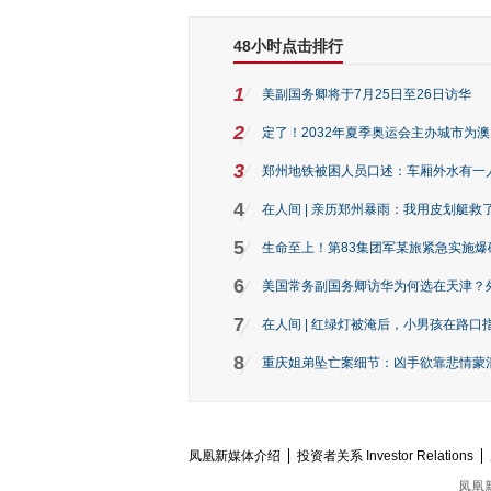
48小时点击排行
1
美副国务卿将于7月25日至26日访华
2
定了！2032年夏季奥运会主办城市为
3
郑州地铁被困人员口述：车厢外水有一
4
在人间 | 亲历郑州暴雨：我用皮划艇救
5
生命至上！第83集团军某旅紧急实施爆
6
美国常务副国务卿访华为何选在天津？
7
在人间 | 红绿灯被淹后，小男孩在路口指
8
重庆姐弟坠亡案细节：凶手欲靠悲情蒙混 
凤凰新媒体介绍
投资者关系 Investor Relations
凤凰