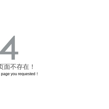
页面不存在！
he page you requested！
米的长卷，还原了600岁的紫禁城
曲奇届的“爱马