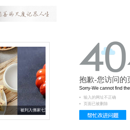
抱歉-您访问的
Sorry-We cannot find t
输入的网址不正确
页面已被删除
入佛家七宝的它到底有多美？
这个3.2