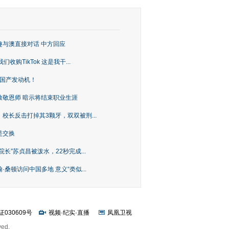
趣与澳直接对话 中方回应
购TikTok 这是我干...
上国产发动机！
致敬恩师 暗示将结束职业生涯
校长反击打掉其3颗牙，双双被刑...
是交换
长”苏贞昌被泼水，22秒完成...
桑顿访问中国多地 意义“类似...
证030609号
视频
·
纪实
·
直播
凤凰卫视
ved.