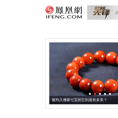
把它加到了牛轧糖里
被列入佛家七宝的它到底有多美？