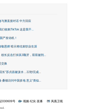
趣与澳直接对话 中方回应
购TikTok 这是我干...
上国产发动机！
致敬恩师 暗示将结束职业生涯
校长反击打掉其3颗牙，双双被刑...
是交换
长”苏贞昌被泼水，22秒完成...
桑顿访问中国多地 意义“类似...
证030609号
视频
·
纪实
·
直播
凤凰卫视
ved.