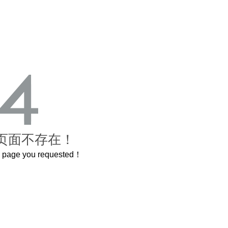
页面不存在！
he page you requested！
曲奇届的“爱马仕”把你的爱封在罐子里送给TA