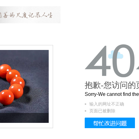
抱歉-您访问的
Sorry-We cannot find t
输入的网址不正确
页面已被删除
这个3.2米的长卷，还原了600岁的紫禁城