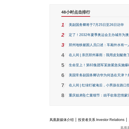
48小时点击排行
1
美副国务卿将于7月25日至26日访华
2
定了！2032年夏季奥运会主办城市为
3
郑州地铁被困人员口述：车厢外水有一
4
在人间 | 亲历郑州暴雨：我用皮划艇救
5
生命至上！第83集团军某旅紧急实施爆
6
美国常务副国务卿访华为何选在天津？
7
在人间 | 红绿灯被淹后，小男孩在路口指
8
重庆姐弟坠亡案细节：凶手欲靠悲情蒙混 
凤凰新媒体介绍
投资者关系 Investor Relations
凤凰