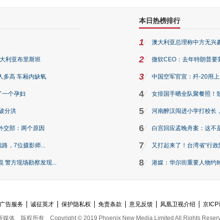
本日热榜排行
1
澳大利亚总理称中方无兴
2
澳大利亚布里斯班
微软CEO：去年特朗普要我们收
3
人多高 车厢内缺氧
中国空军官宣：歼-20用
4
了一个孕妇
女排国手晒全队聚餐照！
5
破分洪
河南醉汉闯进小学打校长，
6
外交部：两个原因
白宫回应孟晚舟案：这不
7
路，7位摄影师...
又打起来了！台湾省“行政院
8
警方现场勘察发现...
港媒：华尔街重要人物约翰·
广告服务
诚征英才
保护隐私权
免责条款
意见反馈
凤凰卫视介绍
京ICP
新媒体
版权所有
Copyright © 2019 Phoenix New Media Limited All Rights Reser