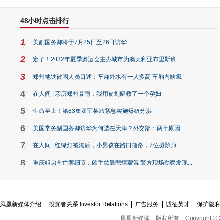
48小时点击排行
1
美副国务卿将于7月25日至26日访华
2
定了！2032年夏季奥运会主办城市为澳大利亚布里斯班
3
郑州地铁被困人员口述：车厢外水有一人多高 车厢内缺氧
4
在人间 | 亲历郑州暴雨：我用皮划艇救了一个孕妇
5
生命至上！第83集团军某旅紧急实施爆破分洪
6
美国常务副国务卿访华为何选在天津？外交部：两个原因
7
在人间 | 红绿灯被淹后，小男孩在路口指路，7位摄影师...
8
重庆姐弟坠亡案细节：凶手欲靠悲情蒙混 警方现场勘察发现...
凤凰新媒体介绍
投资者关系 Investor Relations
广告服务
诚征英才
保护隐
凤凰新媒体
版权所有
Copyright © 