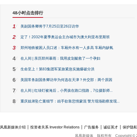
48小时点击排行
1
美副国务卿将于7月25日至26日访华
2
定了！2032年夏季奥运会主办城市为澳大利亚布里斯班
3
郑州地铁被困人员口述：车厢外水有一人多高 车厢内缺氧
4
在人间 | 亲历郑州暴雨：我用皮划艇救了一个孕妇
5
生命至上！第83集团军某旅紧急实施爆破分洪
6
美国常务副国务卿访华为何选在天津？外交部：两个原因
7
在人间 | 红绿灯被淹后，小男孩在路口指路，7位摄影师...
8
重庆姐弟坠亡案细节：凶手欲靠悲情蒙混 警方现场勘察发现...
凤凰新媒体介绍
投资者关系 Investor Relations
广告服务
诚征英才
保护隐
凤凰新媒体
版权所有
Copyright © 