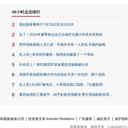
48小时点击排行
1
美副国务卿将于7月25日至26日访华
2
定了！2032年夏季奥运会主办城市为澳大利亚布里斯班
3
郑州地铁被困人员口述：车厢外水有一人多高 车厢内缺氧
4
在人间 | 亲历郑州暴雨：我用皮划艇救了一个孕妇
5
生命至上！第83集团军某旅紧急实施爆破分洪
6
美国常务副国务卿访华为何选在天津？外交部：两个原因
7
在人间 | 红绿灯被淹后，小男孩在路口指路，7位摄影师...
8
重庆姐弟坠亡案细节：凶手欲靠悲情蒙混 警方现场勘察发现...
凤凰新媒体介绍
投资者关系 Investor Relations
广告服务
诚征英才
保护隐
凤凰新媒体
版权所有
Copyright © 