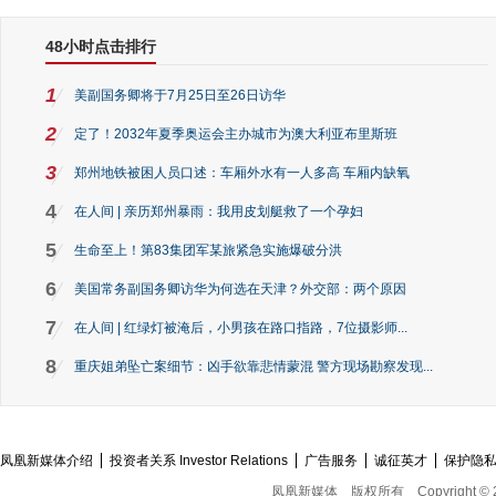
48小时点击排行
1
美副国务卿将于7月25日至26日访华
2
定了！2032年夏季奥运会主办城市为澳大利亚布里斯班
3
郑州地铁被困人员口述：车厢外水有一人多高 车厢内缺氧
4
在人间 | 亲历郑州暴雨：我用皮划艇救了一个孕妇
5
生命至上！第83集团军某旅紧急实施爆破分洪
6
美国常务副国务卿访华为何选在天津？外交部：两个原因
7
在人间 | 红绿灯被淹后，小男孩在路口指路，7位摄影师...
8
重庆姐弟坠亡案细节：凶手欲靠悲情蒙混 警方现场勘察发现...
凤凰新媒体介绍
投资者关系 Investor Relations
广告服务
诚征英才
保护隐
凤凰新媒体
版权所有
Copyright © 