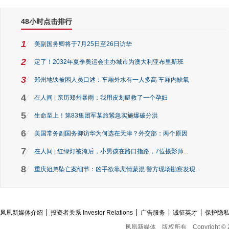
48小时点击排行
1
美副国务卿将于7月25日至26日访华
2
定了！2032年夏季奥运会主办城市为澳大利亚布里斯班
3
郑州地铁被困人员口述：车厢外水有一人多高 车厢内缺氧
4
在人间 | 亲历郑州暴雨：我用皮划艇救了一个孕妇
5
生命至上！第83集团军某旅紧急实施爆破分洪
6
美国常务副国务卿访华为何选在天津？外交部：两个原因
7
在人间 | 红绿灯被淹后，小男孩在路口指路，7位摄影师...
8
重庆姐弟坠亡案细节：凶手欲靠悲情蒙混 警方现场勘察发现...
凤凰新媒体介绍
投资者关系 Investor Relations
广告服务
诚征英才
保护隐
凤凰新媒体
版权所有
Copyright © 