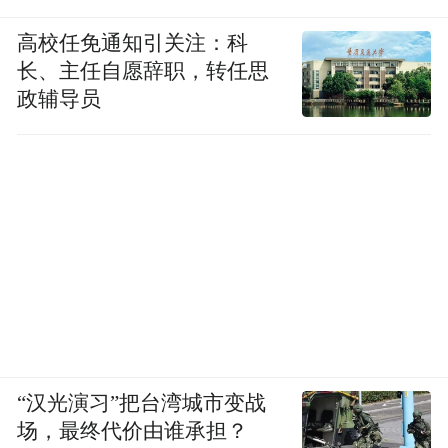
creation of her work.
高校任免通知引关注：科
长、主任自愿辞职，转任思
政辅导员
媒体评论Press Review
“作品尖锐、幽默。”--《法兰克福评论报》
“The performance is sharp and humorous.”----
Frankfurter Rundschau
网站
“汉光演习”把台湾城市变战
场，最终代价由谁承担？
Website www.panamapictures.nl