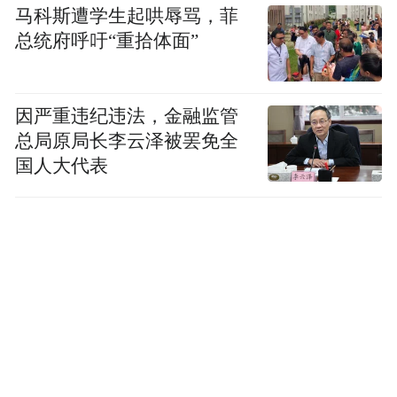
马科斯遭学生起哄辱骂，菲
个性都对她的创作有着重要的影响。
总统府呼吁“重拾体面”
Dance， text， acrobatics， music and decor；
因严重违纪违法，金融监管
everything merges in the performances of
总局原局长李云泽被罢免全
Panama Pictures. With her theatrical dance
国人大代表
pieces， often inspired by literature，
choreographer Pia MEUTHEN creates stories
that rise beyond the merely narrative. She
unravels the thoughts and crawls into the heads
of the characters until an exposed picture of
them and their innermost emotions are revealed.
The personal input and the individual character
of the dancers are of great importance in the