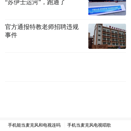
“苏伊士运河”，跑通了
乍现，三人又重新打好领带准备迎接新的一
天。节目入选了欧洲声浪舞蹈网络。该作品
在荷兰成功巡演后，在德国、挪威、西班牙
官方通报特教老师招聘违规
事件
和俄罗斯好评如潮。
Go Tell the Women (We're Leaving) portrays
three businessmen going out together. The piece
focuses on their attitude and the power games
they play. Starting with a formal handshake，
their behavior becomes more relaxed and the
contact gets friendlier as the evening progresses.
Their personal stories trickle through and humor
interchanges with painful disclosures. Until the