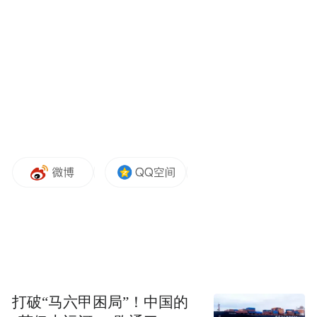
米高·德·勇、尼古拉斯·范·科文、米格尔·费奥
尔·杜兰
Miquel DE JONG， Nickolas VAN CORVEN，
Miguel FIOL DURAN
节目简介Programme Description
三位白领的一次聚会，他们的态度及权力游
戏成为舞作焦点所在。从正式的握手开始，
夜幕降临，他们逐渐放下心里的防备，相互
间的交流也随之变得友好。大家开始袒露心
打破“马六甲困局”！中国的
声，幽默中带着辛酸。直至曲终人散，晨光