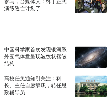
参与，台媒体人：终于正式
1998. Her productions have been commissioned
演练逃亡计划了
by various production companies and dance
groups in the Netherlands. In 2002 she founded
her own company--Panama Pictures. Since 2005
she is a guest teacher at the Fontys Dance
Academy. Pia MEUTHEN's performances were
中国科学家首次发现银河系
外围气体盘呈现波纹状褶皱
selected for international dance networks such as
结构
Aerowaves and Modul Dance. One of the
performances was nominated for the VSCD
高校任免通知引关注：科
dance prize for the best production in the
长、主任自愿辞职，转任思
Netherlands. She was selected by several
政辅导员
international talent programs for young
choreographers. With her company Panama