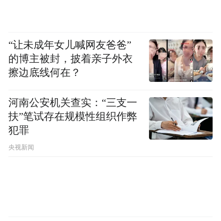
Pictures， Pia MEUTHEN is a resident
choreographer at Theatre Verkadefabriek in the
Netherlands.
“让未成年女儿喊网友爸爸”
的博主被封，披着亲子外衣
擦边底线何在？
舞团简介About the Company
河南公安机关查实：“三支一
巴拿马映画舞蹈团的表演融合了舞蹈、文
扶”笔试存在规模性组织作弊
字、杂技、音乐、装饰……在舞蹈剧场的创
犯罪
作中，皮亚·缪森的很多舞作都取材于文学，
央视新闻
但她的创作远远超越单纯的叙述。皮亚·缪森
深度剖析剧中人物的想法，钻进角色的头脑
之中，直到人物的形象和内心深处的情感完
全展露。个人的情感投入以及每一位舞者的