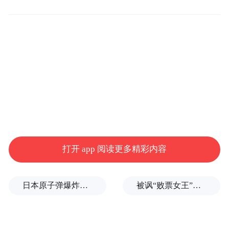
编舞Choreography 皮亚·缪森Pia MEUTHEN
音乐Music 杰伦·斯瑞布斯Jeroen SRIJBOS
灯光Lighting 埃德温·范·斯蒂博格Edwin VAN
STEENBERGEN
打开 app 阅读更多精彩内容
服装Costume 桑内·雷谢尔Sanne REICHERT
日本原子弹爆炸亲历者反对高市修改无核三原则，“她应该下台”
被讽“败票女王”？郑丽文：系民进党唱衰、打压，我感受到了民间热情
舞者Dancers