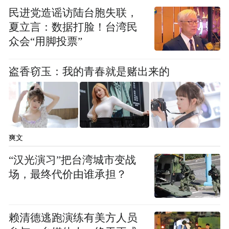
体都委约她做作品。2002年，她成立了巴拿
民进党造谣访陆台胞失联，
夏立言：数据打脸！台湾民
马映画舞蹈团。2005年起，她在方提斯舞蹈
众会“用脚投票”
学院任客座讲师。其作品入选多个国际舞蹈
创作平台，其中一部更获荷兰VSCD舞蹈大奖
盗香窃玉：我的青春就是赌出来的
赛最佳制作奖提名。皮亚·缪森多次受邀参加
国际青年编舞项目。除了自己的舞团，她现
在还是荷兰维可艺术创意园剧院的驻团编
舞。
爽文
“汉光演习”把台湾城市变战
场，最终代价由谁承担？
Pia MEUTHEN followed her dance education at
the Hogeschool voor de Kunsten in Amsterdam
and Fontys Dance Academy in the Netherlands.
赖清德逃跑演练有美方人员
She is an active freelance choreographer since