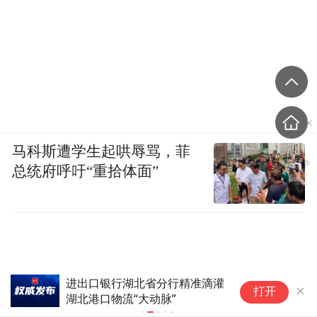
马科斯遭学生起哄辱骂，菲
总统府呼吁“重拾体面”
评
欢度火把节(9)#
打开
该
念