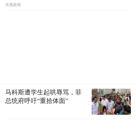
央视新闻
马科斯遭学生起哄辱骂，菲
总统府呼吁“重拾体面”