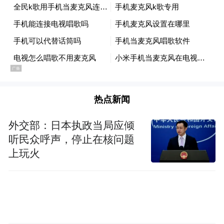
morning approaches， the ties are pulled
straight once again to start a new day at the
office. The piece was selected by the European
Aerowaves network. After a successful tour
through the Netherlands， it was warmly
received in Germany， Norway， Spain and
热点新闻
Russia.
外交部：日本执政当局应倾
听民众呼声，停止在核问题
上玩火
编舞简介About the Choreographer
皮亚·缪森于荷兰阿姆斯特丹艺术学院和方提
斯舞蹈学院毕业。1998年起，她成为一位活
跃的独立编舞，荷兰许多制作公司、舞蹈团