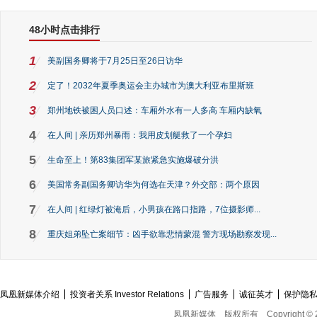
48小时点击排行
1
美副国务卿将于7月25日至26日访华
2
定了！2032年夏季奥运会主办城市为澳大利亚布里斯班
3
郑州地铁被困人员口述：车厢外水有一人多高 车厢内缺氧
4
在人间 | 亲历郑州暴雨：我用皮划艇救了一个孕妇
5
生命至上！第83集团军某旅紧急实施爆破分洪
6
美国常务副国务卿访华为何选在天津？外交部：两个原因
7
在人间 | 红绿灯被淹后，小男孩在路口指路，7位摄影师...
8
重庆姐弟坠亡案细节：凶手欲靠悲情蒙混 警方现场勘察发现...
凤凰新媒体介绍
投资者关系 Investor Relations
广告服务
诚征英才
保护隐
凤凰新媒体
版权所有
Copyright © 