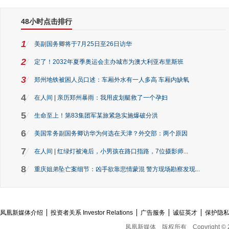
48小时点击排行
1
美副国务卿将于7月25日至26日访华
2
定了！2032年夏季奥运会主办城市为澳大利亚布里斯班
3
郑州地铁被困人员口述：车厢外水有一人多高 车厢内缺氧
4
在人间 | 亲历郑州暴雨：我用皮划艇救了一个孕妇
5
生命至上！第83集团军某旅紧急实施爆破分洪
6
美国常务副国务卿访华为何选在天津？外交部：两个原因
7
在人间 | 红绿灯被淹后，小男孩在路口指路，7位摄影师...
8
重庆姐弟坠亡案细节：凶手欲靠悲情蒙混 警方现场勘察发现...
凤凰新媒体介绍
投资者关系 Investor Relations
广告服务
诚征英才
保护隐
凤凰新媒体
版权所有
Copyright © 