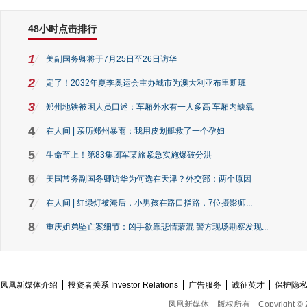
48小时点击排行
1
美副国务卿将于7月25日至26日访华
2
定了！2032年夏季奥运会主办城市为澳大利亚布里斯班
3
郑州地铁被困人员口述：车厢外水有一人多高 车厢内缺氧
4
在人间 | 亲历郑州暴雨：我用皮划艇救了一个孕妇
5
生命至上！第83集团军某旅紧急实施爆破分洪
6
美国常务副国务卿访华为何选在天津？外交部：两个原因
7
在人间 | 红绿灯被淹后，小男孩在路口指路，7位摄影师...
8
重庆姐弟坠亡案细节：凶手欲靠悲情蒙混 警方现场勘察发现...
凤凰新媒体介绍
投资者关系 Investor Relations
广告服务
诚征英才
保护隐
凤凰新媒体
版权所有
Copyright © 