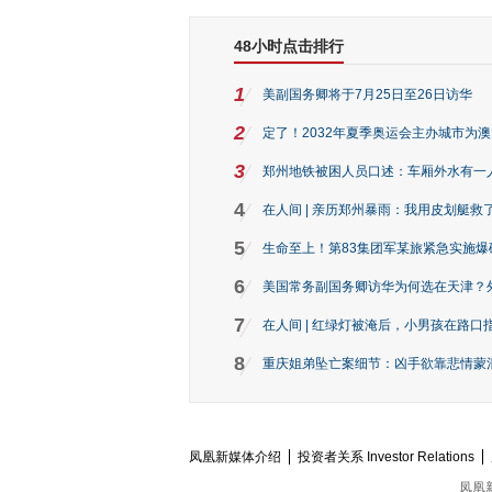
48小时点击排行
1
美副国务卿将于7月25日至26日访华
2
定了！2032年夏季奥运会主办城市为
3
郑州地铁被困人员口述：车厢外水有一
4
在人间 | 亲历郑州暴雨：我用皮划艇救
5
生命至上！第83集团军某旅紧急实施爆
6
美国常务副国务卿访华为何选在天津？
7
在人间 | 红绿灯被淹后，小男孩在路口指
8
重庆姐弟坠亡案细节：凶手欲靠悲情蒙混 
凤凰新媒体介绍
投资者关系 Investor Relations
凤凰