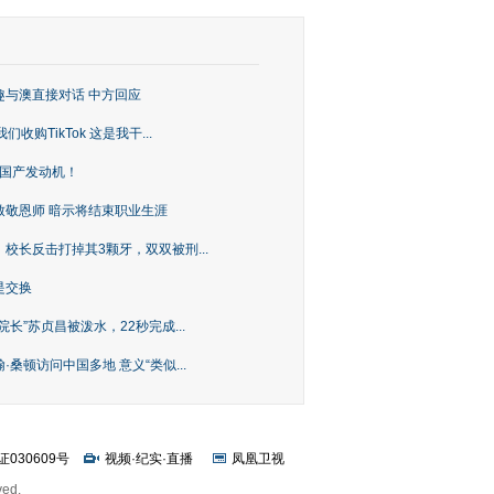
趣与澳直接对话 中方回应
购TikTok 这是我干...
上国产发动机！
致敬恩师 暗示将结束职业生涯
校长反击打掉其3颗牙，双双被刑...
是交换
长”苏贞昌被泼水，22秒完成...
桑顿访问中国多地 意义“类似...
证030609号
视频
·
纪实
·
直播
凤凰卫视
ved.