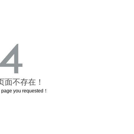
页面不存在！
he page you requested！
岁的紫禁城
曲奇届的“爱马仕”把你的爱封在罐子