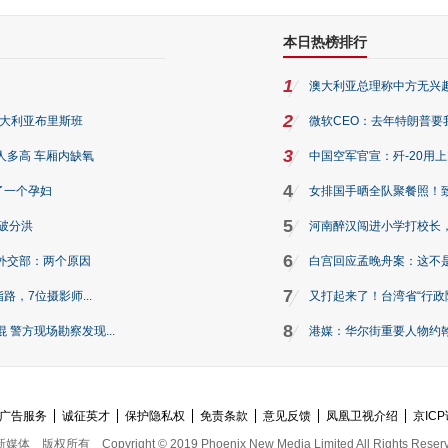
本日热榜排行
1
澳大利亚总理称中方无兴
2
澳大利亚布里斯班
微软CEO：去年特朗普要我们收
3
人多高 车厢内缺氧
中国空军官宣：歼-20用
4
了一个孕妇
女排国手晒全队聚餐照！
5
破分洪
河南醉汉闯进小学打校长，
6
外交部：两个原因
白宫回应孟晚舟案：这不
7
路，7位摄影师...
又打起来了！台湾省“行政院
8
警方现场勘察发现...
港媒：华尔街重要人物约翰·
广告服务
诚征英才
保护隐私权
免责条款
意见反馈
凤凰卫视介绍
京ICP
新媒体
版权所有
Copyright © 2019 Phoenix New Media Limited All Rights Reser