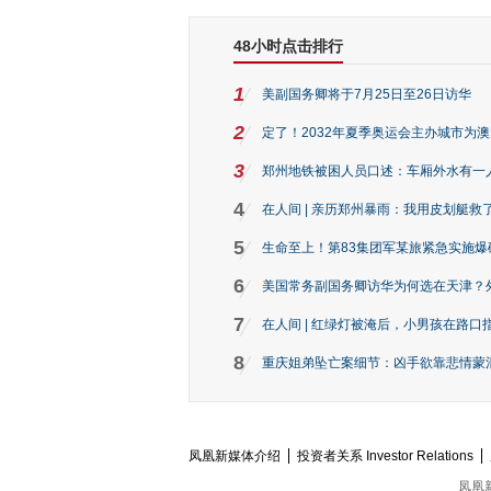
48小时点击排行
1
美副国务卿将于7月25日至26日访华
2
定了！2032年夏季奥运会主办城市为
3
郑州地铁被困人员口述：车厢外水有一
4
在人间 | 亲历郑州暴雨：我用皮划艇救
5
生命至上！第83集团军某旅紧急实施爆
6
美国常务副国务卿访华为何选在天津？
7
在人间 | 红绿灯被淹后，小男孩在路口指
8
重庆姐弟坠亡案细节：凶手欲靠悲情蒙混 
凤凰新媒体介绍
投资者关系 Investor Relations
凤凰