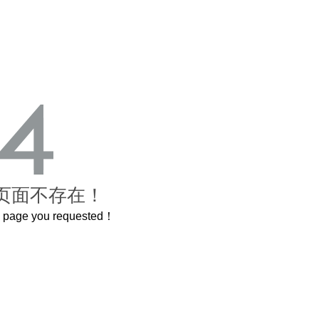
页面不存在！
he page you requested！
这个3.2米的长卷，还原了600岁的紫禁城