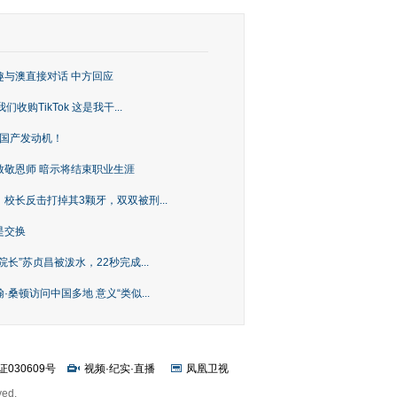
趣与澳直接对话 中方回应
购TikTok 这是我干...
上国产发动机！
致敬恩师 暗示将结束职业生涯
校长反击打掉其3颗牙，双双被刑...
是交换
长”苏贞昌被泼水，22秒完成...
桑顿访问中国多地 意义“类似...
证030609号
视频
·
纪实
·
直播
凤凰卫视
ved.