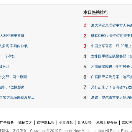
本日热榜排行
1
澳大利亚总理称中方无兴
2
澳大利亚布里斯班
微软CEO：去年特朗普要我们收
3
人多高 车厢内缺氧
中国空军官宣：歼-20用
4
了一个孕妇
女排国手晒全队聚餐照！
5
破分洪
河南醉汉闯进小学打校长，
6
外交部：两个原因
白宫回应孟晚舟案：这不
7
路，7位摄影师...
又打起来了！台湾省“行政院
8
警方现场勘察发现...
港媒：华尔街重要人物约翰·
广告服务
诚征英才
保护隐私权
免责条款
意见反馈
凤凰卫视介绍
京ICP
新媒体
版权所有
Copyright © 2019 Phoenix New Media Limited All Rights Reser