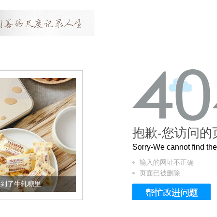
抱歉-您访问的
Sorry-We cannot find t
输入的网址不正确
页面已被删除
牛轧糖里
被列入佛家七宝的它到底有多美？