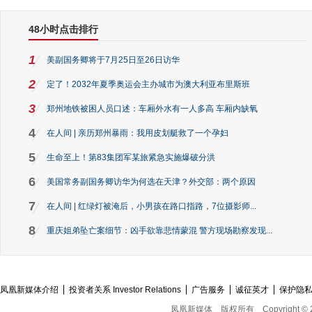
48小时点击排行
1
美副国务卿将于7月25日至26日访华
2
定了！2032年夏季奥运会主办城市为澳大利亚布里斯班
3
郑州地铁被困人员口述：车厢外水有一人多高 车厢内缺氧
4
在人间 | 亲历郑州暴雨：我用皮划艇救了一个孕妇
5
生命至上！第83集团军某旅紧急实施爆破分洪
6
美国常务副国务卿访华为何选在天津？外交部：两个原因
7
在人间 | 红绿灯被淹后，小男孩在路口指路，7位摄影师...
8
重庆姐弟坠亡案细节：凶手欲靠悲情蒙混 警方现场勘察发现...
凤凰新媒体介绍
投资者关系 Investor Relations
广告服务
诚征英才
保护隐
凤凰新媒体
版权所有
Copyright © 