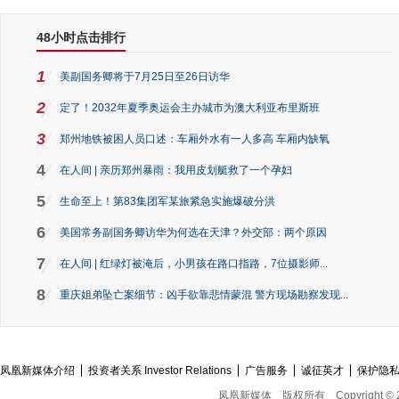
48小时点击排行
1
美副国务卿将于7月25日至26日访华
2
定了！2032年夏季奥运会主办城市为澳大利亚布里斯班
3
郑州地铁被困人员口述：车厢外水有一人多高 车厢内缺氧
4
在人间 | 亲历郑州暴雨：我用皮划艇救了一个孕妇
5
生命至上！第83集团军某旅紧急实施爆破分洪
6
美国常务副国务卿访华为何选在天津？外交部：两个原因
7
在人间 | 红绿灯被淹后，小男孩在路口指路，7位摄影师...
8
重庆姐弟坠亡案细节：凶手欲靠悲情蒙混 警方现场勘察发现...
凤凰新媒体介绍
投资者关系 Investor Relations
广告服务
诚征英才
保护隐
凤凰新媒体
版权所有
Copyright © 